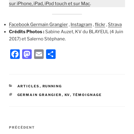
sur iPhone, iPad, iPod touch et sur Mac
.
Facebook Germain Grangier
,
Instagram
,
flickr
,
Strava
Crédits Photos :
Sabine Auzet, KV du BLAYEUL (4 Juin
2017) et Salerno Stéphane.
F
M
E
P
a
a
m
ar
c
st
ai
ta
e
o
l
g
CATÉGORIES
ARTICLES
,
RUNNING
b
d
er
ÉTIQUETTES
GERMAIN GRANGIER
,
KV
,
TÉMOIGNAGE
o
o
o
n
k
Navigation
Article
PRÉCÉDENT
de