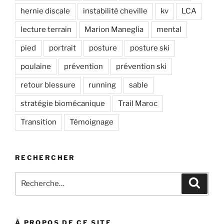
hernie discale
instabilité cheville
kv
LCA
lecture terrain
Marion Maneglia
mental
pied
portrait
posture
posture ski
poulaine
prévention
prévention ski
retour blessure
running
sable
stratégie biomécanique
Trail Maroc
Transition
Témoignage
RECHERCHER
Recherche
Recher
pour
:
À PROPOS DE CE SITE