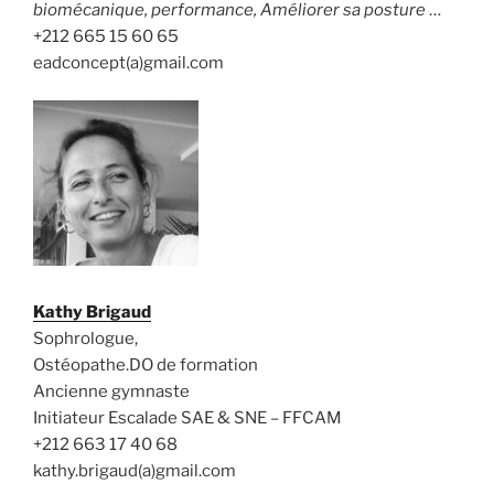
biomécanique, performance, Améliorer sa posture
…
+212 665 15 60 65
eadconcept(a)gmail.com
Kathy Brigaud
Sophrologue,
Ostéopathe.DO de formation
Ancienne gymnaste
Initiateur Escalade SAE & SNE – FFCAM
+212 663 17 40 68
kathy.brigaud(a)gmail.com