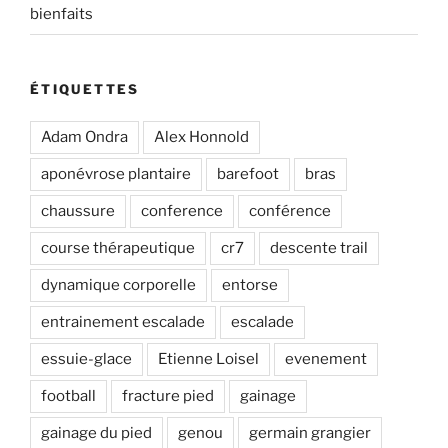
bienfaits
ÉTIQUETTES
Adam Ondra
Alex Honnold
aponévrose plantaire
barefoot
bras
chaussure
conference
conférence
course thérapeutique
cr7
descente trail
dynamique corporelle
entorse
entrainement escalade
escalade
essuie-glace
Etienne Loisel
evenement
football
fracture pied
gainage
gainage du pied
genou
germain grangier