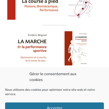
F
M
E
P
Gérer le consentement aux
cookies
a
a
m
ar
c
st
ai
ta
Nous utilisons des cookies pour optimiser notre site web et notre
service.
e
o
l
g
b
d
er
Accepter