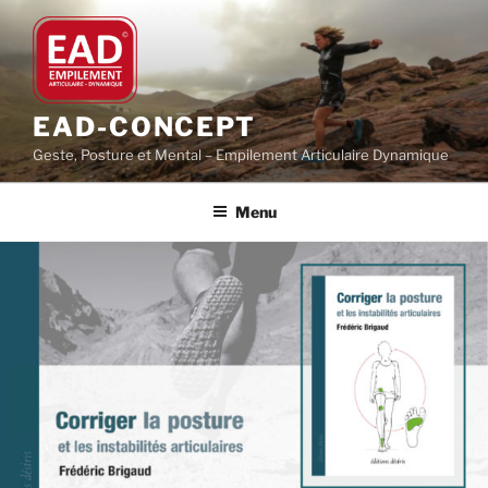
Aller
au
contenu
principal
EAD-CONCEPT
Geste, Posture et Mental – Empilement Articulaire Dynamique
Menu