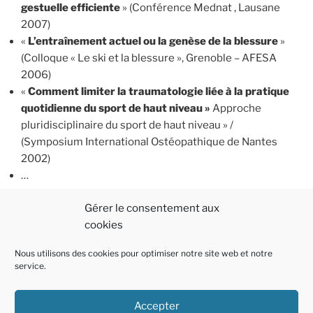
gestuelle efficiente
» (Conférence Mednat , Lausane
2007)
«
L’entraînement actuel ou la genèse de la blessure
»
(Colloque « Le ski et la blessure », Grenoble – AFESA
2006)
«
Comment limiter la traumatologie liée à la pratique
quotidienne du sport de haut niveau »
Approche
pluridisciplinaire du sport de haut niveau » /
(Symposium International Ostéopathique de Nantes
2002)
…
F
M
E
P
Gérer le consentement aux
cookies
a
a
m
ar
c
st
ai
ta
Nous utilisons des cookies pour optimiser notre site web et notre
service.
e
o
l
g
b
d
er
Accepter