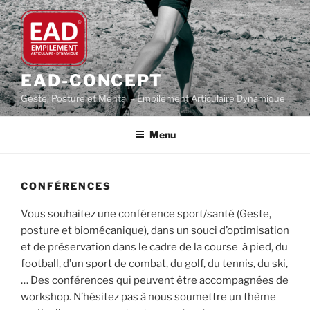
Aller
au
contenu
principal
EAD-CONCEPT
Geste, Posture et Mental – Empilement Articulaire Dynamique
Menu
CONFÉRENCES
Vous souhaitez une conférence sport/santé (Geste,
posture et biomécanique), dans un souci d’optimisation
et de préservation dans le cadre de la course à pied, du
football, d’un sport de combat, du golf, du tennis, du ski,
… Des conférences qui peuvent être accompagnées de
workshop. N’hésitez pas à nous soumettre un thème