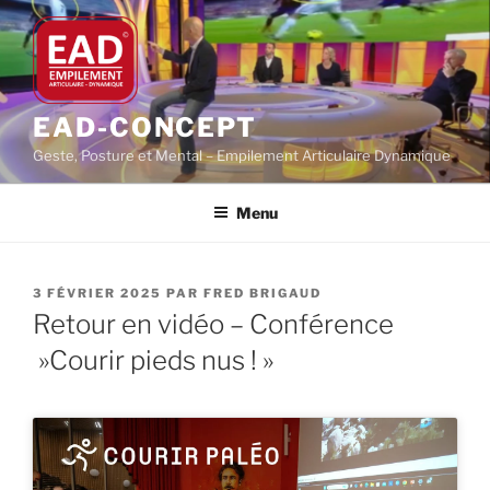
Aller
au
contenu
principal
EAD-CONCEPT
Geste, Posture et Mental – Empilement Articulaire Dynamique
Menu
PUBLIÉ
3 FÉVRIER 2025
PAR
FRED BRIGAUD
LE
Retour en vidéo – Conférence
»Courir pieds nus ! »