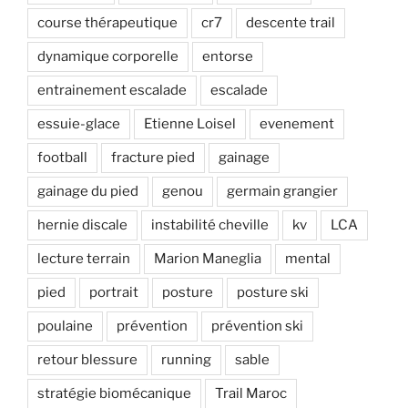
course thérapeutique
cr7
descente trail
dynamique corporelle
entorse
entrainement escalade
escalade
essuie-glace
Etienne Loisel
evenement
football
fracture pied
gainage
gainage du pied
genou
germain grangier
hernie discale
instabilité cheville
kv
LCA
lecture terrain
Marion Maneglia
mental
pied
portrait
posture
posture ski
poulaine
prévention
prévention ski
retour blessure
running
sable
stratégie biomécanique
Trail Maroc