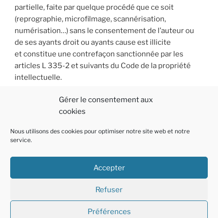
partielle, faite par quelque procédé que ce soit
(reprographie, microfilmage, scannérisation,
numérisation…) sans le consentement de l’auteur ou
de ses ayants droit ou ayants cause est illicite
et constitue une contrefaçon sanctionnée par les
articles L 335-2 et suivants du Code de la propriété
intellectuelle.
Gérer le consentement aux
cookies
Nous utilisons des cookies pour optimiser notre site web et notre
service.
Accepter
Politique
E-
Linkedin
Refuser
de
mail
cookies
Préférences
Fièrement propulsé par WordPress