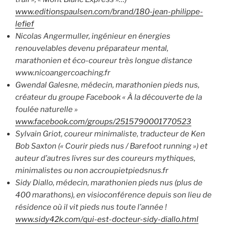
www.editionspaulsen.com/brand/180-jean-philippe-
lefief
Nicolas Angermuller, ingénieur en énergies
renouvelables devenu préparateur mental,
marathonien et éco-coureur très longue distance
www.nicoangercoaching.fr
Gwendal Galesne, médecin, marathonien pieds nus,
créateur du groupe Facebook « À la découverte de la
foulée naturelle »
www.facebook.com/groups/2515790001770523
Sylvain Griot, coureur minimaliste, traducteur de Ken
Bob Saxton (« Courir pieds nus / Barefoot running ») et
auteur d’autres livres sur des coureurs mythiques,
minimalistes ou non accroupietpiedsnus.fr
Sidy Diallo, médecin, marathonien pieds nus (plus de
400 marathons), en visioconférence depuis son lieu de
résidence où il vit pieds nus toute l’année !
www.sidy42k.com/qui-est-docteur-sidy-diallo.html