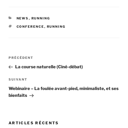
c
st
ai
ta
e
o
l
g
CATÉGORIES
NEWS
,
RUNNING
b
d
er
ÉTIQUETTES
CONFERENCE
,
RUNNING
o
o
o
n
k
Navigation
Article
PRÉCÉDENT
de
précédent
La course naturelle (Ciné-débat)
l’article
Article
SUIVANT
suivant
Webinaire – La foulée avant-pied, minimaliste, et ses
bienfaits
ARTICLES RÉCENTS