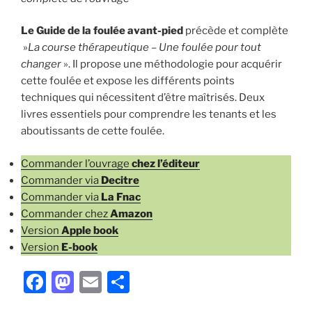
Le Guide de la foulée
avant-pied
précède et complète
»
La course thérapeutique – Une foulée pour tout
changer
». Il propose une méthodologie pour acquérir
cette foulée et expose les différents points
techniques qui nécessitent d’être maîtrisés. Deux
livres essentiels pour comprendre les tenants et les
aboutissants de cette foulée.
Commander l’ouvrage
chez l’éditeur
Commander via
Decitre
Commander via
La Fnac
Commander chez
Amazon
Version
Apple book
Version
E-book
F
M
E
P
a
a
m
ar