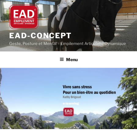
Aller
au
contenu
principal
EAD-CONCEPT
Geste, Posture et Mental – Empilement Articulaire Dynamique
Menu