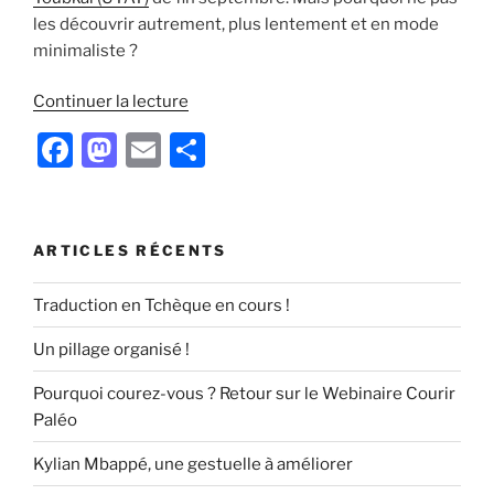
les découvrir autrement, plus lentement et en mode
minimaliste ?
de
Continuer la lecture
« TRAIL
F
M
E
P
ET
a
a
m
ar
MINIMALISME
AU
c
st
ai
ta
MAROC
e
o
l
g
ARTICLES RÉCENTS
DANS
b
d
er
LE
Traduction en Tchèque en cours !
HAUT
o
o
ATLAS »
Un pillage organisé !
o
n
k
Pourquoi courez-vous ? Retour sur le Webinaire Courir
Paléo
Kylian Mbappé, une gestuelle à améliorer