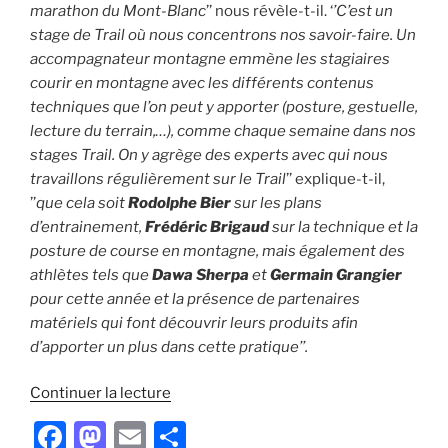
marathon du Mont-Blanc
’’ nous révèle-t-il. ‘
’C’est un
stage de Trail où nous concentrons nos savoir-faire. Un
accompagnateur montagne emmène les stagiaires
courir en montagne avec les différents contenus
techniques que l’on peut y apporter (posture, gestuelle,
lecture du terrain,…), comme chaque semaine dans nos
stages Trail. On y agrège des experts avec qui nous
travaillons régulièrement sur le Trail
’’ explique-t-il,
’’
que cela soit
Rodolphe Bier
sur les plans
d’entrainement,
Frédéric Brigaud
sur la technique et la
posture de course en montagne, mais également des
athlètes tels que
Dawa Sherpa
et
Germain Grangier
pour cette année et la présence de partenaires
matériels qui font découvrir leurs produits afin
d’apporter un plus dans cette pratique’’.
de
Continuer la lecture
« Retour
F
M
E
P
sur