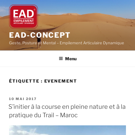
Aller
au
contenu
principal
EAD-CONCEPT
Geste, Posture et Mental – Empilement Articulaire Dynamique
Menu
ÉTIQUETTE :
EVENEMENT
PUBLIÉ
10 MAI 2017
LE
S’initier à la course en pleine nature et à la
pratique du Trail – Maroc