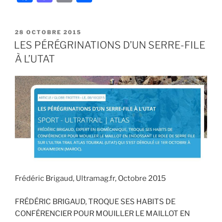
a
a
m
ar
le
Camp
c
st
ai
ta
Trail
PUBLIÉ
28 OCTOBRE 2015
e
o
l
g
LE
LES PÉRÉGRINATIONS D’UN SERRE-FILE
de
b
d
er
l’UCPA
À L’UTAT
au
o
o
cœur
o
n
de
k
la
vallée
de
Chamonix »
Frédéric Brigaud, Ultramag.fr, Octobre 2015
FRÉDÉRIC BRIGAUD, TROQUE SES HABITS DE
CONFÉRENCIER POUR MOUILLER LE MAILLOT EN