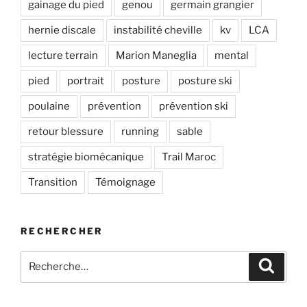
gainage du pied
genou
germain grangier
hernie discale
instabilité cheville
kv
LCA
lecture terrain
Marion Maneglia
mental
pied
portrait
posture
posture ski
poulaine
prévention
prévention ski
retour blessure
running
sable
stratégie biomécanique
Trail Maroc
Transition
Témoignage
RECHERCHER
Recherche
Recher
pour
: