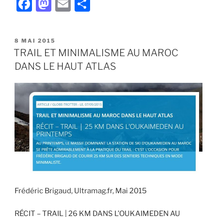
F
M
E
P
PÉRÉGRINATIONS
a
a
m
ar
D’UN
SERRE-
c
st
ai
ta
FILE
PUBLIÉ
8 MAI 2015
e
o
l
g
LE
TRAIL ET MINIMALISME AU MAROC
À
b
d
er
L’UTAT »
DANS LE HAUT ATLAS
o
o
o
n
k
Frédéric Brigaud, Ultramag.fr, Mai 2015
RÉCIT – TRAIL | 26 KM DANS L’OUKAIMEDEN AU