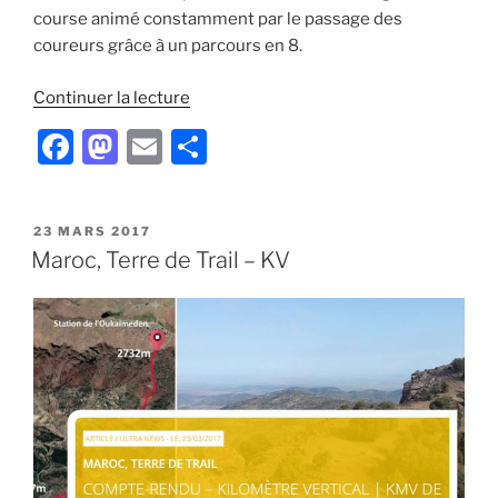
course animé constamment par le passage des
coureurs grâce à un parcours en 8.
de
Continuer la lecture
« S’initier
F
M
E
P
à
a
a
m
ar
la
course
c
st
ai
ta
en
PUBLIÉ
23 MARS 2017
e
o
l
g
LE
Maroc, Terre de Trail – KV
pleine
b
d
er
nature
et
o
o
à
o
n
la
k
pratique
du
Trail
–
Maroc »