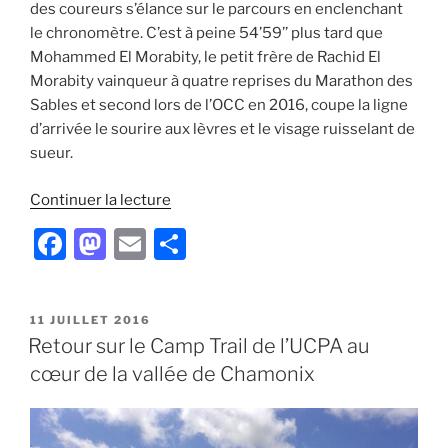
des coureurs s’élance sur le parcours en enclenchant
le chronomètre. C’est à peine 54’59’’ plus tard que
Mohammed El Morabity, le petit frère de Rachid El
Morabity vainqueur à quatre reprises du Marathon des
Sables et second lors de l’OCC en 2016, coupe la ligne
d’arrivée le sourire aux lèvres et le visage ruisselant de
sueur.
de
Continuer la lecture
« Maroc,
F
M
E
P
Terre
a
a
m
ar
de
Trail
c
st
ai
ta
–
PUBLIÉ
11 JUILLET 2016
e
o
l
g
LE
Retour sur le Camp Trail de l’UCPA au
KV »
b
d
er
cœur de la vallée de Chamonix
o
o
o
n