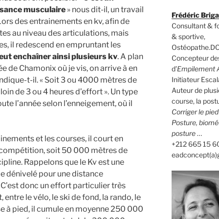
issance musculaire
» nous dit-il, un travail
Frédéric Brig
Lors des entrainements en kv, afin de
Consultant & 
intes au niveau des articulations, mais
& sportive,
es, il redescend en empruntant les
Ostéopathe.DO
eut enchaîner ainsi plusieurs kv
. A plan
Concepteur des
ée de Chamonix où je vis, on arrive à en
d’
Empilement A
 indique-t-il. « Soit 3 ou 4000 mètres de
Initiateur Es
Auteur de plusi
oin de 3 ou 4 heures d’effort ». Un type
course, la postu
oute l’année selon l’enneigement, où il
Corriger le pie
Posture, biomé
posture
…
ainements et les courses, il court en
+212 665 15 6
compétition, soit 50 000 mètres de
eadconcept(a)
ipline. Rappelons que le Kv est une
de dénivelé pour une distance
’est donc un effort particulier très
 entre le vélo, le ski de fond, la rando, le
ourse à pied, il cumule en moyenne 250 000