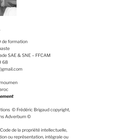
d
 de formation
naste
calade SAE & SNE – FFCAM
0 68
a)gmail.com
elmoumen
aroc
uement
rations © Frédéric Brigaud copyright,
ions Adverbum ©
ode de la propriété intellectuelle,
ion ou représentation, intégrale ou