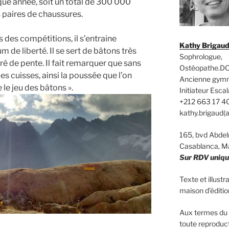
que année, soit un total de 300 000
 paires de chaussures.
s des compétitions, il s’entraine
Kathy Brigau
de liberté. Il se sert de bâtons très
Sophrologue,
é de pente. Il fait remarquer que sans
Ostéopathe.DO
es cuisses, ainsi la poussée que l’on
Ancienne gym
 le jeu des bâtons ».
Initiateur Es
+212 663 17 4
kathy.brigaud(
165, bvd Abd
Casablanca, M
Sur RDV uniq
Texte et illust
maison d’édit
Aux termes du C
toute reproduct