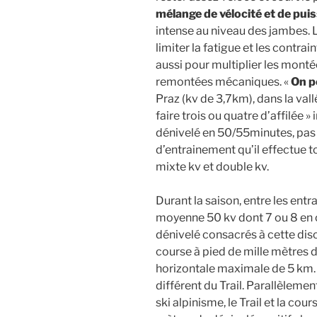
mélange de vélocité et de pu
intense au niveau des jambes. 
limiter la fatigue et les contra
aussi pour multiplier les monté
remontées mécaniques. «
On p
Praz (kv de 3,7km), dans la vall
faire trois ou quatre d’affilée »
dénivelé en 50/55minutes, pas l
d’entrainement qu’il effectue t
mixte kv et double kv.
Durant la saison, entre les entr
moyenne 50 kv dont 7 ou 8 en 
dénivelé consacrés à cette disc
course à pied de mille mètres 
horizontale maximale de 5 km. C
différent du Trail. Parallèlement,
ski alpinisme, le Trail et la c