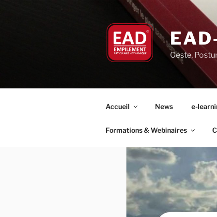
Aller
au
contenu
EAD
principal
Geste, Postu
Accueil
News
e-learn
Formations & Webinaires
C