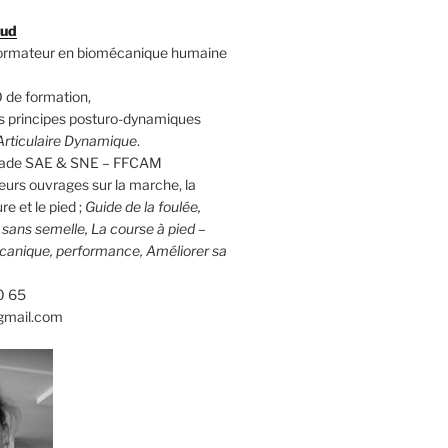
aud
formateur en biomécanique humaine
 de formation,
 principes posturo-dynamiques
rticulaire Dynamique
.
calade SAE & SNE – FFCAM
eurs ouvrages sur la marche, la
re et le pied ;
Guide de la foulée,
d sans semelle, La course à pied –
canique, performance, Améliorer sa
0 65
gmail.com