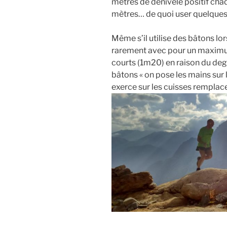
mètres de dénivelé positif cha
mètres… de quoi user quelques
Même s’il utilise des bâtons lor
rarement avec pour un maximum 
courts (1m20) en raison du degr
bâtons « on pose les mains sur l
exerce sur les cuisses remplace