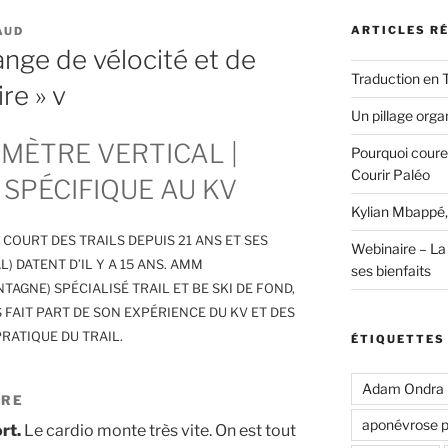
ARTICLES R
AUD
ange de vélocité et de
Traduction en 
re » v
Un pillage organ
OMÈTRE VERTICAL |
Pourquoi coure
Courir Paléo
SPÉCIFIQUE AU KV
Kylian Mbappé,
 COURT DES TRAILS DEPUIS 21 ANS ET SES
Webinaire – La 
) DATENT D’IL Y A 15 ANS. AMM
ses bienfaits
NE) SPÉCIALISÉ TRAIL ET BE SKI DE FOND,
 FAIT PART DE SON EXPÉRIENCE DU KV ET DES
RATIQUE DU TRAIL.
ÉTIQUETTES
Adam Ondra
TRE
aponévrose p
ort.
Le cardio monte très vite. On est tout