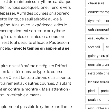
tif est de maintenir son rythme cardiaque
chaussure
ller ! », nous explique Lionel. Tendre vers
course théra
épasser. Au fil des courses on apprend
ette limite, ce seuil aérobie au-delà
dynamique co
gène. Ainsi avec l’expérience, « dès le
entrainement
ener rapidement son cœur au rythme
n gère de mieux en mieux sa course »
essuie-glace
on est tout de suite efficace. Pas besoin
football
f
 cela, «
avec le temps on apprend à se
gainage du p
germain gran
 plus on est à même de réguler l’effort
tion facilitée dans ce type de course
instabilité che
e, « On est face au chrono et à la pente,
lecture terrai
ntrairement aux autres courses. D’autant
t en contre la montre ». Mais attention «
pied
portr
est un véritable aimant ».
poulaine
 rapidement possible le rythme cardiaque
retour blessu