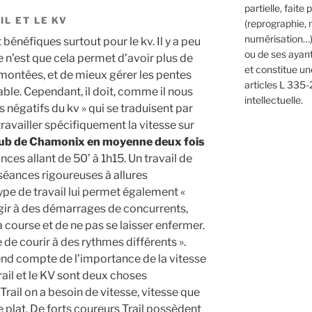
partielle, faite
L ET LE KV
(reprographie, 
numérisation…)
bénéfiques surtout pour le kv. Il y a peu
ou de ses ayants
 ce n’est que cela permet d’avoir plus de
et constitue u
 montées, et de mieux gérer les pentes
articles L 335-
able. Cependant, il doit, comme il nous
intellectuelle.
s négatifs du kv » qui se traduisent par
travailler spécifiquement la vitesse sur
club de Chamonix en moyenne deux fois
nces allant de 50’ à 1h15. Un travail de
éances rigoureuses à allures
type de travail lui permet également «
agir à des démarrages de concurrents,
la course et de ne pas se laisser enfermer.
de courir à des rythmes différents ».
rend compte de l’importance de la vitesse
Trail et le KV sont deux choses
Trail on a besoin de vitesse, vitesse que
e plat. De forts coureurs Trail possèdent