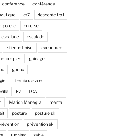
conference
conférence
peutique
cr7
descente trail
rporelle
entorse
 escalade
escalade
Etienne Loisel
evenement
racture pied
gainage
ied
genou
gier
hernie discale
ville
kv
LCA
n
Marion Maneglia
mental
ait
posture
posture ski
prévention
prévention ski
re
running
sable