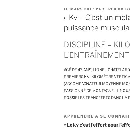
PUBLIÉ
16 MARS 2017
PAR
FRED BRIG
LE
« Kv – C’est un mél
puissance musculai
DISCIPLINE – KIL
L’ENTRAÎNEMENT 
AGÉ DE 43 ANS, LIONEL CHATELARD
PREMIERS KV (KILOMÈTRE VERTICAL
(ACCOMPAGNATEUR MOYENNE MONTAG
PASSIONNÉ DE MONTAGNE, IL NOUS
POSSIBLES TRANSFERTS DANS LA P
APPRENDRE À SE CONNAI
«
Le kv c’est l’effort pour l’eff