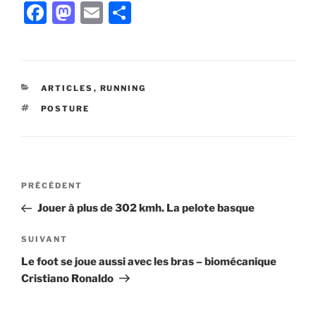
F
M
E
P
a
a
m
ar
c
st
ai
ta
e
o
l
g
CATÉGORIES
ARTICLES
,
RUNNING
b
d
er
ÉTIQUETTES
POSTURE
o
o
o
n
k
Navigation
Article
PRÉCÉDENT
de
précédent
Jouer à plus de 302 kmh. La pelote basque
l’article
Article
SUIVANT
suivant
Le foot se joue aussi avec les bras – biomécanique
Cristiano Ronaldo