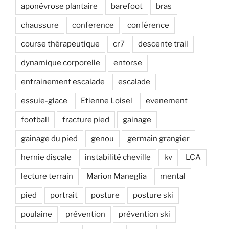
aponévrose plantaire
barefoot
bras
chaussure
conference
conférence
course thérapeutique
cr7
descente trail
dynamique corporelle
entorse
entrainement escalade
escalade
essuie-glace
Etienne Loisel
evenement
football
fracture pied
gainage
gainage du pied
genou
germain grangier
hernie discale
instabilité cheville
kv
LCA
lecture terrain
Marion Maneglia
mental
pied
portrait
posture
posture ski
poulaine
prévention
prévention ski