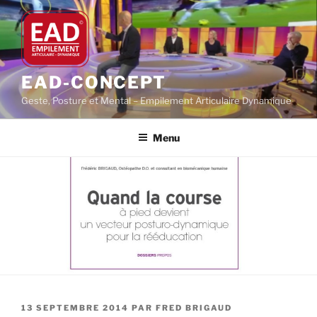
Aller
au
contenu
principal
EAD-CONCEPT
Geste, Posture et Mental – Empilement Articulaire Dynamique
Menu
PUBLIÉ
13 SEPTEMBRE 2014
PAR
FRED BRIGAUD