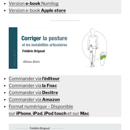
Version
e-book
Numilog
Version e-book
Apple store
Commander via
l’éditeur
Commander via
la Fnac
Commander via
Decitre
Commander via
Amazon
Format numérique – Disponible
sur
iPhone
,
iPad
,
iPod touch
et sur
Mac