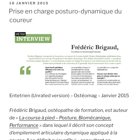
marcher/courir
PUBLIÉ
16 JANVIER 2015
e
o
l
g
LE
Prise en charge posturo-dynamique du
ou
b
d
er
porter
coureur
des
o
o
orthèses »
o
n
k
Entetrien (Unrated version) – Ostéomag – Janvier 2015
Frédéric Brigaud, ostéopathe de formation, est auteur
de «
La course à pied – Posture, Biomécanique,
Performance
» dans lequel il décrit son concept
d’empilement articulaire dynamique appliqué à la