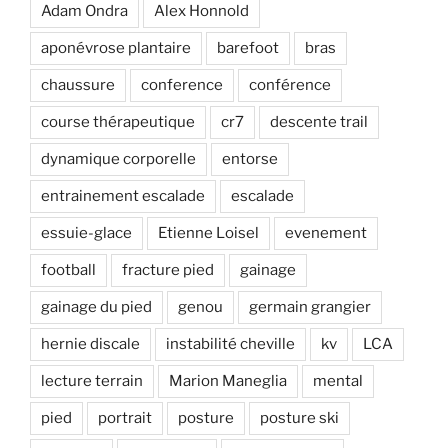
Adam Ondra
Alex Honnold
aponévrose plantaire
barefoot
bras
chaussure
conference
conférence
course thérapeutique
cr7
descente trail
dynamique corporelle
entorse
entrainement escalade
escalade
essuie-glace
Etienne Loisel
evenement
football
fracture pied
gainage
gainage du pied
genou
germain grangier
hernie discale
instabilité cheville
kv
LCA
lecture terrain
Marion Maneglia
mental
pied
portrait
posture
posture ski