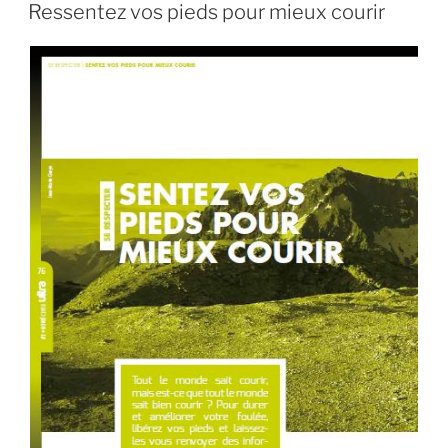
e
o
l
g
LE
Ressentez vos pieds pour mieux courir
b
d
er
o
o
o
n
k