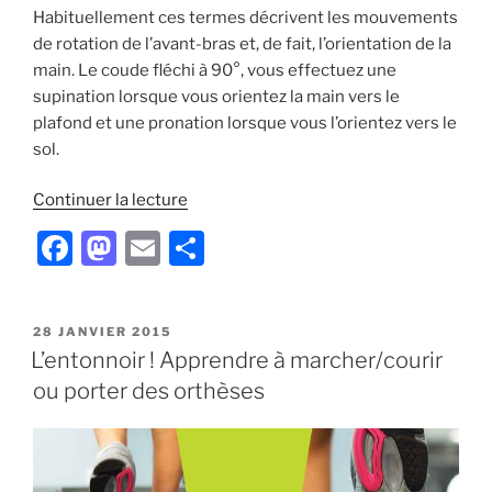
Habituellement ces termes décrivent les mouvements
de rotation de l’avant-bras et, de fait, l’orientation de la
main. Le coude fléchi à 90°, vous effectuez une
supination lorsque vous orientez la main vers le
plafond et une pronation lorsque vous l’orientez vers le
sol.
de
Continuer la lecture
« Pronation,
F
M
E
P
supination…
a
a
m
ar
Et
après
c
st
ai
ta
? »
PUBLIÉ
28 JANVIER 2015
e
o
l
g
LE
L’entonnoir ! Apprendre à marcher/courir
b
d
er
ou porter des orthèses
o
o
o
n