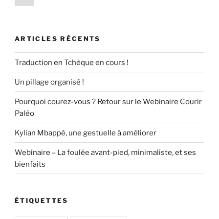
b
d
er
précédente
des
pied »
o
o
publications
o
n
ARTICLES RÉCENTS
k
Traduction en Tchèque en cours !
Un pillage organisé !
Pourquoi courez-vous ? Retour sur le Webinaire Courir
Paléo
Kylian Mbappé, une gestuelle à améliorer
Webinaire – La foulée avant-pied, minimaliste, et ses
bienfaits
ÉTIQUETTES