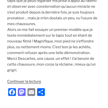
tapis que je peux regarder ma prise d’appui au ralenti
et observer avec consternation qu’aucun miracle ne
s’est produit depuis la dernière fois, je suis toujours
pronateur… mais je m’en doutais un peu, vu l’usure de
mes chaussures.
Alors on me fait essayer un premier modèle que je
teste immédiatement sur le tapis tout en étant de
nouveau filmé ! Magnifique, mon pied ne s’effondre
plus, ou nettement moins. C’est bon je les achète,
comment refuser après une telle démonstration.
Merci Descartes, une cause, un effet ! J’ai besoin de
cette chaussure, mon corps la réclame ; mieux qu’un
grigri.
de
Continuer la lecture
« L’entonnoir
F
M
E
P
!
a
a
m
ar
Apprendre
à
c
st
ai
ta