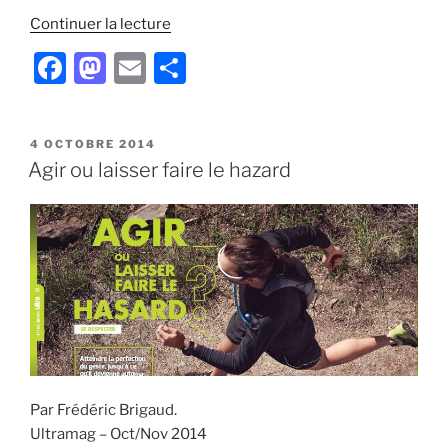
de
Continuer la lecture
« Prise
F
M
E
P
en
a
a
m
ar
charge
posturo-
c
st
ai
ta
dynamique
PUBLIÉ
4 OCTOBRE 2014
e
o
l
g
LE
Agir ou laisser faire le hazard
du
b
d
er
coureur »
o
o
o
n
k
Par Frédéric Brigaud.
Ultramag – Oct/Nov 2014