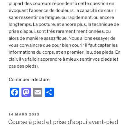
plupart des coureurs répondent à cette question en
évoquant l’absence de douleurs, la capacité de courir
sans ressentir de fatigue, ou rapidement, ou encore
longtemps. La posture, et encore plus, la technique de
prise d’appui, sont très rarement mentionnées, ou
alors de manière assez floue. Nous allons essayer de
vous convaincre que pour bien courir il faut capter les
informations du corps, et en premier lieu, des pieds. En
clair, il va falloir apprendre à mieux sentir vos pieds (et
pas des pieds).
de
Continuer la lecture
« Ressentez
F
M
E
P
vos
a
a
m
ar
pieds
pour
c
st
ai
ta
mieux
PUBLIÉ
14 MARS 2013
e
o
l
g
LE
Course à pied et prise d’appui avant-pied
courir »
b
d
er