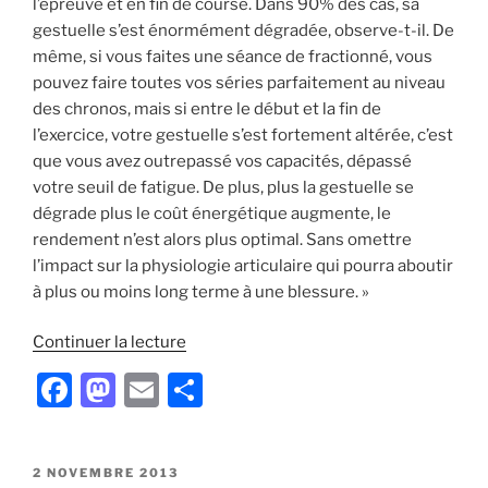
l’épreuve et en fin de course. Dans 90% des cas, sa
gestuelle s’est énormément dégradée, observe-t-il. De
même, si vous faites une séance de fractionné, vous
pouvez faire toutes vos séries parfaitement au niveau
des chronos, mais si entre le début et la fin de
l’exercice, votre gestuelle s’est fortement altérée, c’est
que vous avez outrepassé vos capacités, dépassé
votre seuil de fatigue. De plus, plus la gestuelle se
dégrade plus le coût énergétique augmente, le
rendement n’est alors plus optimal. Sans omettre
l’impact sur la physiologie articulaire qui pourra aboutir
à plus ou moins long terme à une blessure. »
de
Continuer la lecture
« Courir
F
M
E
P
moins
a
a
m
ar
mais
mieux »
c
st
ai
ta
PUBLIÉ
2 NOVEMBRE 2013