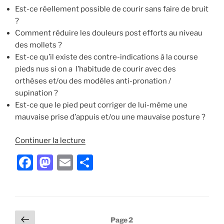
Est-ce réellement possible de courir sans faire de bruit
?
Comment réduire les douleurs post efforts au niveau
des mollets ?
Est-ce qu’il existe des contre-indications à la course
pieds nus si on a l’habitude de courir avec des
orthèses et/ou des modèles anti-pronation /
supination ?
Est-ce que le pied peut corriger de lui-même une
mauvaise prise d’appuis et/ou une mauvaise posture ?
de
Continuer la lecture
« Course
F
M
E
P
à
a
a
m
ar
pied
et
c
st
ai
ta
prise
e
o
l
g
d’appui
Pagination
Page
Page
2
avant-