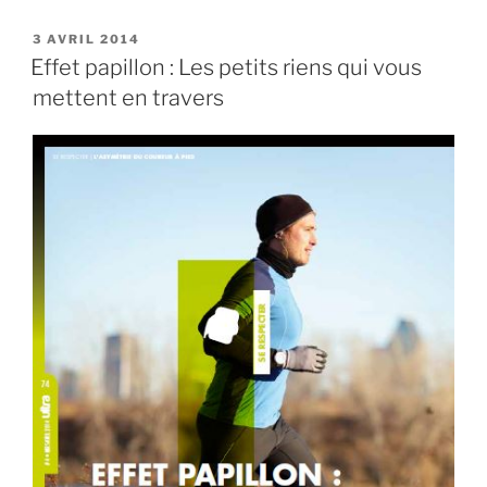
à
c
st
ai
ta
pied
PUBLIÉ
3 AVRIL 2014
e
o
l
g
LE
Effet papillon : Les petits riens qui vous
devient
b
d
er
un
mettent en travers
vecteur
o
o
posturo-
o
n
dynamique
k
pour
la
rééducation »