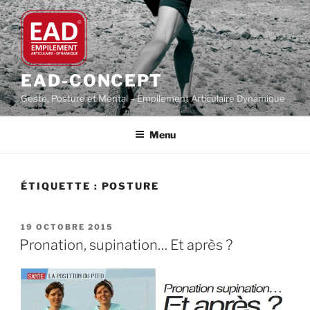
Aller
au
contenu
principal
EAD-CONCEPT
Geste, Posture et Mental – Empilement Articulaire Dynamique
Menu
ÉTIQUETTE :
POSTURE
PUBLIÉ
19 OCTOBRE 2015
LE
Pronation, supination… Et après ?