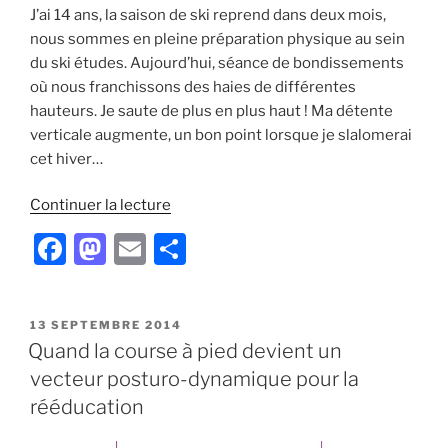
J’ai 14 ans, la saison de ski reprend dans deux mois,
nous sommes en pleine préparation physique au sein
du ski études. Aujourd’hui, séance de bondissements
où nous franchissons des haies de différentes
hauteurs. Je saute de plus en plus haut ! Ma détente
verticale augmente, un bon point lorsque je slalomerai
cet hiver…
de
Continuer la lecture
« Agir
F
M
E
P
ou
a
a
m
ar
laisser
faire
c
st
ai
ta
le
PUBLIÉ
13 SEPTEMBRE 2014
e
o
l
g
LE
Quand la course à pied devient un
hazard »
b
d
er
vecteur posturo-dynamique pour la
o
o
rééducation
o
n