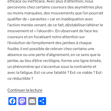
efficace ou inefficace. Avec plus d’attention, nous
percevons chez certains coureurs des asymétries plus
ou moins marquées, des mouvements que l’on pourrait
qualifier de « parasites » car en inadéquation avec
l’action menée venant, de ce fait, déstabiliser/altérer le
mouvement et « l’alourdir». En observant de face les
coureurs et en focalisant notre attention sur
l’évolution de l’empilement des jambes à chaque
foulée, il est possible de relever chez certains une
absence ou une perte d’alignement, en ce sens que la
jambe, au lieu d’être rectiligne, forme une ligne brisée,
un phénomène qui s’accentue sous la contrainte et
avec la fatigue. Est-ce une fatalité ? Est-ce viable ? Est-
ce réductible ?
de
Continuer la lecture
« Quand
F
M
E
P
la
a
a
m
ar
course