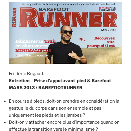
o
o
o
n
k
Frédéric Brigaud.
Entretien – Prise d’appui avant-pied & Barefoot
MARS 2013 / BAREFOOTRUNNER
En course à pieds, doit-on prendre en considération la
gestuelle du corps dans son ensemble et pas
uniquement les pieds et les jambes ?
Doit-on y attacher encore plus d’importance quand on
effectue la transition vers le minimalisme ?