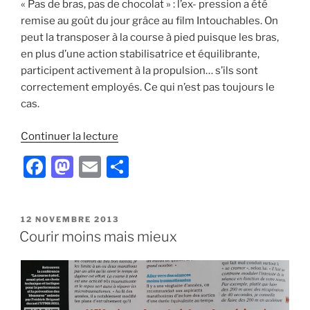
« Pas de bras, pas de chocolat » : l’ex- pression a été
remise au goût du jour grâce au film Intouchables. On
peut la transposer à la course à pied puisque les bras,
en plus d’une action stabilisatrice et équilibrante,
participent activement à la propulsion… s’ils sont
correctement employés. Ce qui n’est pas toujours le
cas.
de
Continuer la lecture
« Effet
F
M
E
P
papillon
a
a
m
ar
:
Les
c
st
ai
ta
petits
PUBLIÉ
12 NOVEMBRE 2013
e
o
l
g
LE
Courir moins mais mieux
riens
b
d
er
qui
vous
o
o
mettent
o
n
en