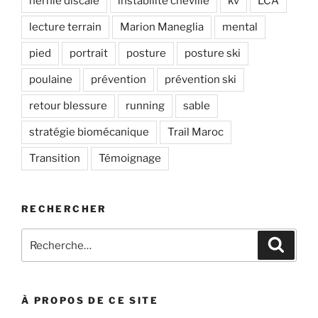
hernie discale
instabilité cheville
kv
LCA
lecture terrain
Marion Maneglia
mental
pied
portrait
posture
posture ski
poulaine
prévention
prévention ski
retour blessure
running
sable
stratégie biomécanique
Trail Maroc
Transition
Témoignage
RECHERCHER
Recherche
Recher
pour
:
À PROPOS DE CE SITE