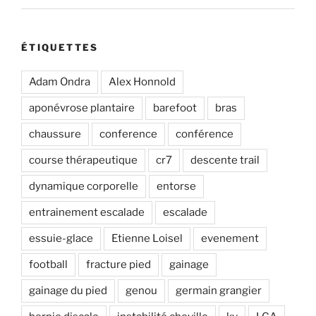
ÉTIQUETTES
Adam Ondra
Alex Honnold
aponévrose plantaire
barefoot
bras
chaussure
conference
conférence
course thérapeutique
cr7
descente trail
dynamique corporelle
entorse
entrainement escalade
escalade
essuie-glace
Etienne Loisel
evenement
football
fracture pied
gainage
gainage du pied
genou
germain grangier