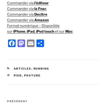
Commander via
l’éditeur
Commander via
la Fnac
Commander via
Decitre
Commander via
Amazon
Format numérique – Disponible
sur
iPhone
,
iPad
,
iPod touch
et sur
Mac
F
M
E
P
a
a
m
ar
c
st
ai
ta
e
o
l
g
CATÉGORIES
ARTICLES
,
RUNNING
b
d
er
ÉTIQUETTES
PIED
,
POSTURE
o
o
o
n
k
Navigation
Article
PRÉCÉDENT
de