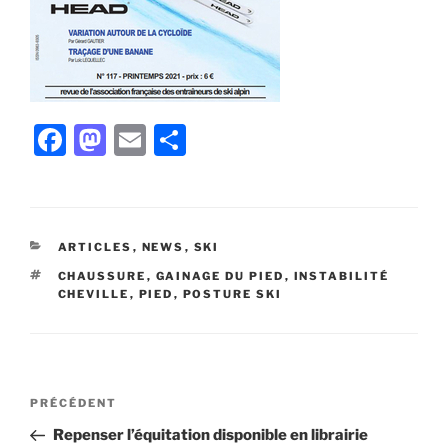
F
M
E
P
a
a
m
ar
c
st
ai
ta
e
o
l
g
CATÉGORIES
ARTICLES
,
NEWS
,
SKI
b
d
er
ÉTIQUETTES
CHAUSSURE
,
GAINAGE DU PIED
,
INSTABILITÉ
o
o
CHEVILLE
,
PIED
,
POSTURE SKI
o
n
k
Navigation
Article
PRÉCÉDENT
de
précédent
Repenser l’équitation disponible en librairie