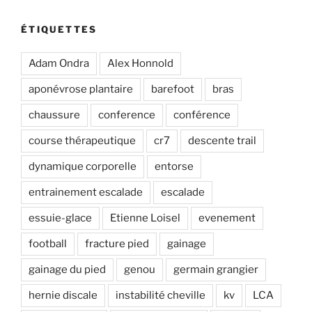
ÉTIQUETTES
Adam Ondra
Alex Honnold
aponévrose plantaire
barefoot
bras
chaussure
conference
conférence
course thérapeutique
cr7
descente trail
dynamique corporelle
entorse
entrainement escalade
escalade
essuie-glace
Etienne Loisel
evenement
football
fracture pied
gainage
gainage du pied
genou
germain grangier
hernie discale
instabilité cheville
kv
LCA