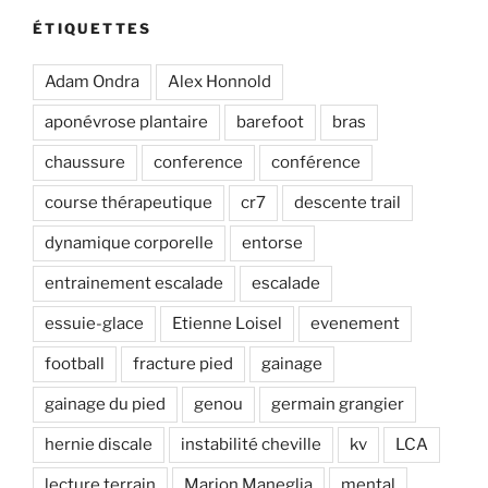
ÉTIQUETTES
Adam Ondra
Alex Honnold
aponévrose plantaire
barefoot
bras
chaussure
conference
conférence
course thérapeutique
cr7
descente trail
dynamique corporelle
entorse
entrainement escalade
escalade
essuie-glace
Etienne Loisel
evenement
football
fracture pied
gainage
gainage du pied
genou
germain grangier
hernie discale
instabilité cheville
kv
LCA
lecture terrain
Marion Maneglia
mental