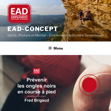
Aller
au
contenu
principal
EAD-CONCEPT
Geste, Posture et Mental – Empilement Articulaire Dynamique
Menu