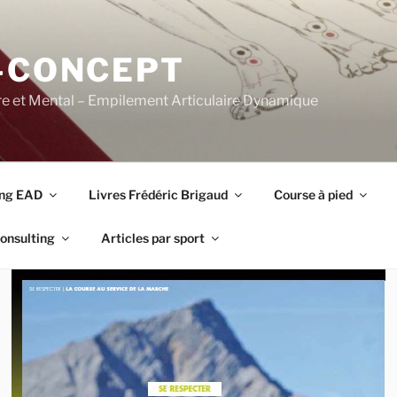
-CONCEPT
re et Mental – Empilement Articulaire Dynamique
ing EAD
Livres Frédéric Brigaud
Course à pied
onsulting
Articles par sport