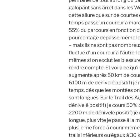
permanence tout au long du pa
galopant sans arrêt dans les We
cette allure que sur de courtes
temps passe un coureur à marche
55% du parcours en fonction de 
pourcentage dépasse même les 5
– mais ils ne sont pas nombre
fluctue d’un coureur à l’autre, 
mêmes si on exclut les blessure
rendre compte. Et voilà ce qu’i
augmente après 50 km de cours
6100 m de dénivelé positif) 
temps, dès que les montées ont
sont longues. Sur le Trail des
dénivelé positif) je cours 50% d
2200 m de dénivelé positif) je
longue, plus vite je passe à la m
plus je me force à courir même 
trails inférieurs ou égaux à 30