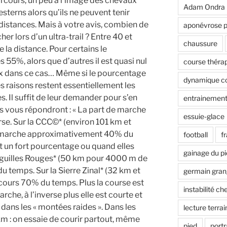
rcours, un peu à l’image des chevaux
Adam Ondra
sterns alors qu’ils ne peuvent tenir
 distances. Mais à votre avis, combien de
aponévrose p
r lors d’un ultra-trail ? Entre 40 et
chaussure
la distance. Pour certains le
5%, alors que d’autres il est quasi nul
course théra
ux dans ce cas… Même si le pourcentage
dynamique co
les raisons restent essentiellement les
s. Il suffit de leur demander pour s’en
entrainement
ls vous répondront : « La part de marche
essuie-glace
e. Sur la CCC©* (environ 101 km et
je marche approximativement 40% du
football
f
 un fort pourcentage ou quand elles
gainage du p
 Aiguilles Rouges* (50 km pour 4000 m de
u temps. Sur la Sierre Zinal* (32 km et
germain gran
 cours 70% du temps. Plus la course est
instabilité che
arche, à l’inverse plus elle est courte et
dans les « montées raides ». Dans les
lecture terrai
 km : on essaie de courir partout, même
pied
portr