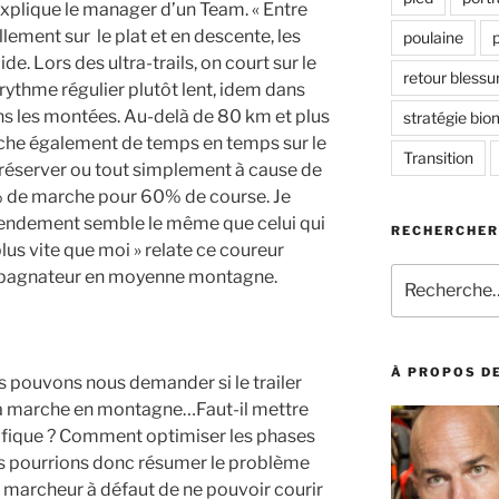
xplique le manager d’un Team. « Entre
lement sur le plat et en descente, les
poulaine
. Lors des ultra-trails, on court sur le
retour blessu
 rythme régulier plutôt lent, idem dans
s les montées. Au-delà de 80 km et plus
stratégie bi
rche également de temps en temps sur le
Transition
 préserver ou tout simplement à cause de
0% de marche pour 60% de course. Je
rendement semble le même que celui qui
RECHERCHER
plus vite que moi » relate ce coureur
Recherche
ompagnateur en moyenne montagne.
pour
:
À PROPOS DE
us pouvons nous demander si le trailer
la marche en montagne…Faut-il mettre
ifique ? Comment optimiser les phases
us pourrions donc résumer le problème
 marcheur à défaut de ne pouvoir courir