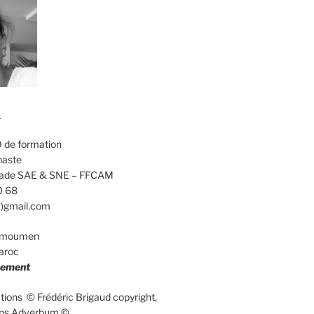
d
 de formation
naste
calade SAE & SNE – FFCAM
0 68
a)gmail.com
elmoumen
aroc
uement
rations © Frédéric Brigaud copyright,
ions Adverbum ©