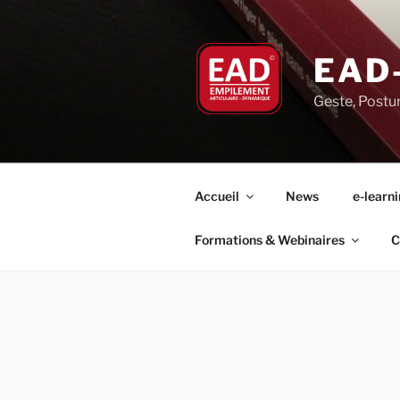
Aller
au
contenu
EAD
principal
Geste, Postu
Accueil
News
e-learn
Formations & Webinaires
C