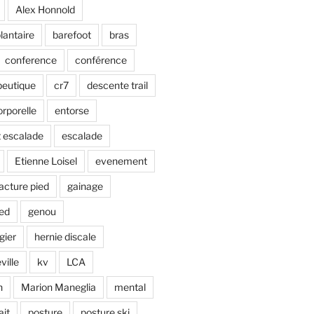
Alex Honnold
lantaire
barefoot
bras
conference
conférence
peutique
cr7
descente trail
rporelle
entorse
 escalade
escalade
Etienne Loisel
evenement
racture pied
gainage
ied
genou
gier
hernie discale
ville
kv
LCA
n
Marion Maneglia
mental
ait
posture
posture ski