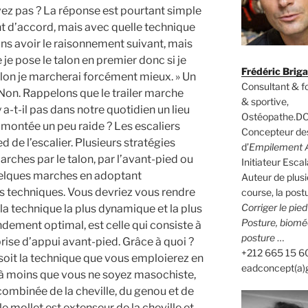
ez pas ? La réponse est pourtant simple
ant d’accord, mais avec quelle technique
ons avoir le raisonnement suivant, mais
e je pose le talon en premier donc si je
Frédéric Brig
alon je marcherai forcément mieux. » Un
Consultant & 
? Non. Rappelons que le trailer marche
& sportive,
a-t-il pas dans notre quotidien un lieu
Ostéopathe.DO
 montée un peu raide ? Les escaliers
Concepteur des
d de l’escalier. Plusieurs stratégies
d’
Empilement A
marches par le talon, par l’avant-pied ou
Initiateur Es
quelques marches en adoptant
Auteur de plusi
s techniques. Vous devriez vous rendre
course, la postu
Corriger le pie
 technique la plus dynamique et la plus
Posture, biomé
ndement optimal, est celle qui consiste à
posture
…
rise d’appui avant-pied. Grâce à quoi ?
+212 665 15 6
 soit la technique que vous emploierez en
eadconcept(a)
à moins que vous ne soyez masochiste,
combinée de la cheville, du genou et de
e mollet est extenseur de la cheville et