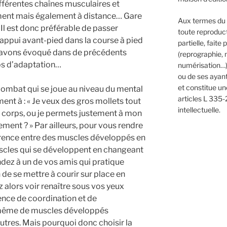
ifférentes chaînes musculaires et
lement mais également à distance… Gare
Aux termes du C
Il est donc préférable de passer
toute reproduct
appui avant-pied dans la course à pied
partielle, faite
’avons évoqué dans de précédents
(reprographie, 
mps d’adaptation…
numérisation…)
ou de ses ayants
et constitue u
 combat qui se joue au niveau du mental
articles L 335-
ment à : « Je veux des gros mollets tout
intellectuelle.
du corps, ou je permets justement à mon
ment ? » Par ailleurs, pour vous rendre
rence entre des muscles développés en
uscles qui se développent en changeant
dez à un de vos amis qui pratique
de se mettre à courir sur place en
z alors voir renaître sous vos yeux
ence de coordination et de
n même de muscles développés
tres. Mais pourquoi donc choisir la