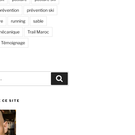
prévention
prévention ski
re
running
sable
omécanique
Trail Maroc
Témoignage
Recherche
 CE SITE