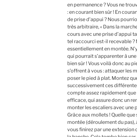
en permanence ? Vous ne trouv
: en courant bien sûr ! En cour
de prise d’appui ? Nous pourri
très arbitraire, « Dans la march
cours avec une prise d’appui t
tel raccourci est-il recevable 
essentiellement en montée. N’y 
qui pourrait s’apparenter à une
bien sûr ! Vous voilà donc au pie
s’offrent à vous : attaquer les 
poser le pied à plat. Montez 
successivement ces différente
compte assez rapidement que la
efficace, qui assure donc un re
monter les escaliers avec une p
Grâce aux mollets ! Quelle que
montée (déroulement du pas), 
vous finirez par une extension 
la hanche. Cela tombe bien car l