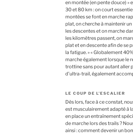
en montée (en pente douce) » e
30 et 80 km : on court essentiel
montées se font en marche rapide
plat, on cherche à maintenir un
les descentes et on marche dan
les kilomètres passent, on ma
plat et en descente afin de se
la fatigue. » « Globalement 4
marche également lorsque le 
trottine sans pour autant aller 
d’ultra-trail, également acc
LE COUP DE L’ESCALIER
Dès lors, face à ce constat, no
est musculairement adapté à 
en place un entraînement spéc
de marche lors des trails ? No
ainsi : comment devenir un bon