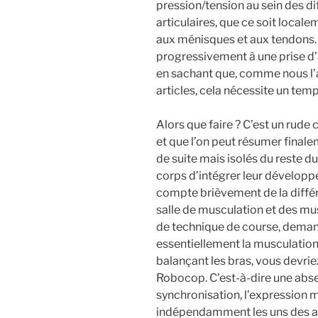
pression/tension au sein des d
articulaires, que ce soit loca
aux ménisques et aux tendons. 
progressivement à une prise d’
en sachant que, comme nous l
articles, cela nécessite un te
Alors que faire ? C’est un rude
et que l’on peut résumer finale
de suite mais isolés du reste 
corps d’intégrer leur développe
compte brièvement de la diffé
salle de musculation et des m
de technique de course, deman
essentiellement la musculation 
balançant les bras, vous devrie
Robocop. C’est-à-dire une abs
synchronisation, l’expressio
indépendamment les uns des au