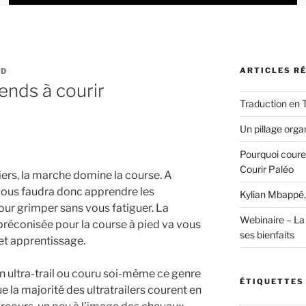
ARTICLES R
UD
ends à courir
Traduction en 
Un pillage organ
Pourquoi coure
Courir Paléo
ers, la marche domine la course. A
 vous faudra donc apprendre les
Kylian Mbappé,
our grimper sans vous fatiguer. La
Webinaire – La 
réconisée pour la course à pied va vous
ses bienfaits
et apprentissage.
 un ultra-trail ou couru soi-même ce genre
ÉTIQUETTES
e la majorité des ultratrailers courent en