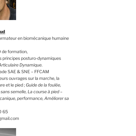
aud
formateur en biomécanique humaine
 de formation,
 principes posturo-dynamiques
rticulaire Dynamique
.
calade SAE & SNE – FFCAM
eurs ouvrages sur la marche, la
re et le pied ;
Guide de la foulée,
d sans semelle, La course à pied –
canique, performance, Améliorer sa
0 65
gmail.com