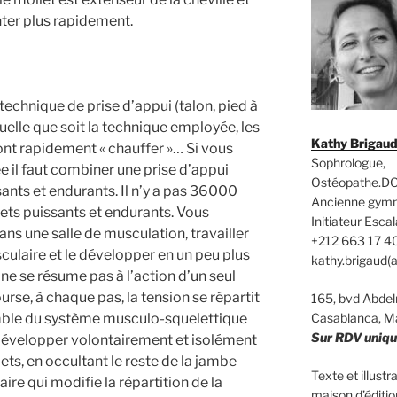
ter plus rapidement.
a technique de prise d’appui (talon, pied à
 quelle que soit la technique employée, les
Kathy Brigau
ont rapidement « chauffer »… Si vous
Sophrologue,
e il faut combiner une prise d’appui
Ostéopathe.DO
ants et endurants. Il n’y a pas 36000
Ancienne gym
ets puissants et endurants. Vous
Initiateur Es
ans une salle de musculation, travailler
+212 663 17 4
ulaire et le développer en un peu plus
kathy.brigaud(
ne se résume pas à l’action d’un seul
urse, à chaque pas, la tension se répartit
165, bvd Abd
semble du système musculo-squelettique
Casablanca, M
Sur RDV uniq
. Développer volontairement et isolément
ts, en occultant le reste de la jambe
Texte et illust
ire qui modifie la répartition de la
maison d’édit