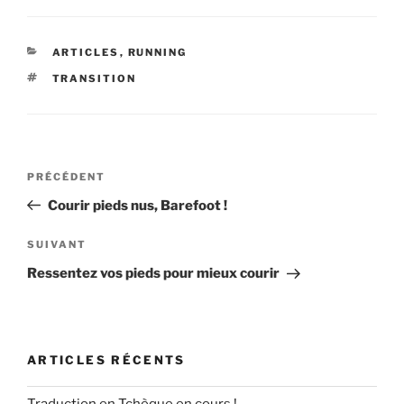
c
st
ai
ta
e
o
l
g
CATÉGORIES
ARTICLES
,
RUNNING
b
d
er
ÉTIQUETTES
TRANSITION
o
o
o
n
k
Navigation
Article
PRÉCÉDENT
de
précédent
Courir pieds nus, Barefoot !
l’article
Article
SUIVANT
suivant
Ressentez vos pieds pour mieux courir
ARTICLES RÉCENTS