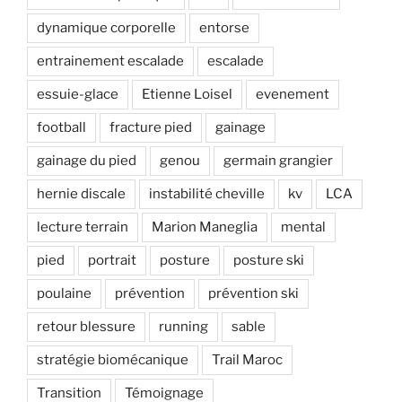
dynamique corporelle
entorse
entrainement escalade
escalade
essuie-glace
Etienne Loisel
evenement
football
fracture pied
gainage
gainage du pied
genou
germain grangier
hernie discale
instabilité cheville
kv
LCA
lecture terrain
Marion Maneglia
mental
pied
portrait
posture
posture ski
poulaine
prévention
prévention ski
retour blessure
running
sable
stratégie biomécanique
Trail Maroc
Transition
Témoignage