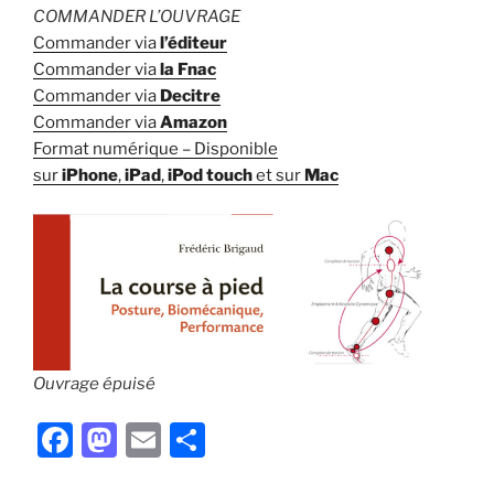
COMMANDER L’OUVRAGE
Commander via
l’éditeur
Commander via
la Fnac
Commander via
Decitre
Commander via
Amazon
Format numérique – Disponible
sur
iPhone
,
iPad
,
iPod touch
et sur
Mac
Ouvrage épuisé
F
M
E
P
a
a
m
ar