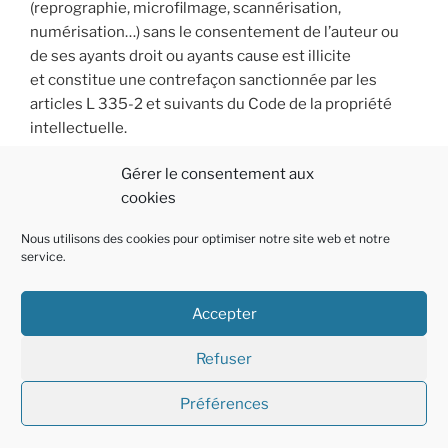
(reprographie, microfilmage, scannérisation,
numérisation…) sans le consentement de l’auteur ou
de ses ayants droit ou ayants cause est illicite
et constitue une contrefaçon sanctionnée par les
articles L 335-2 et suivants du Code de la propriété
intellectuelle.
Gérer le consentement aux
cookies
Nous utilisons des cookies pour optimiser notre site web et notre
service.
Accepter
Politique
E-
Linkedin
Refuser
de
mail
cookies
Préférences
Fièrement propulsé par WordPress
(EU)