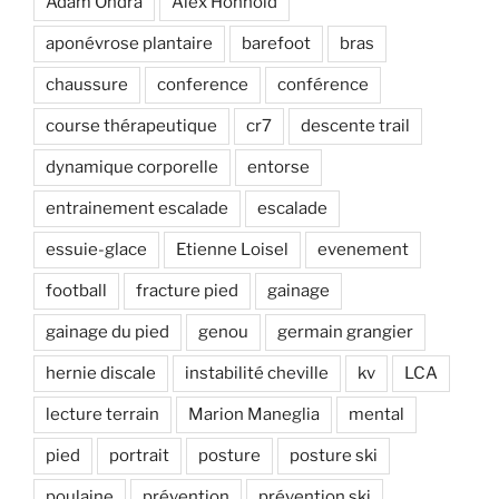
Adam Ondra
Alex Honnold
aponévrose plantaire
barefoot
bras
chaussure
conference
conférence
course thérapeutique
cr7
descente trail
dynamique corporelle
entorse
entrainement escalade
escalade
essuie-glace
Etienne Loisel
evenement
football
fracture pied
gainage
gainage du pied
genou
germain grangier
hernie discale
instabilité cheville
kv
LCA
lecture terrain
Marion Maneglia
mental
pied
portrait
posture
posture ski
poulaine
prévention
prévention ski