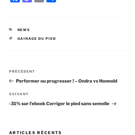
a
a
m
ar
c
st
ai
ta
e
o
l
g
CATÉGORIES
NEWS
b
d
er
ÉTIQUETTES
GAINAGE DU PIED
o
o
o
n
k
Navigation
Article
PRÉCÉDENT
de
précédent
Performer ou progresser ! – Ondra vs Honnold
l’article
Article
SUIVANT
suivant
-31% sur l’ebook Corriger le pied sans semelle
ARTICLES RÉCENTS