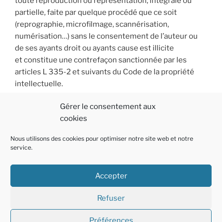
toute reproduction ou représentation, intégrale ou
partielle, faite par quelque procédé que ce soit
(reprographie, microfilmage, scannérisation,
numérisation…) sans le consentement de l’auteur ou
de ses ayants droit ou ayants cause est illicite
et constitue une contrefaçon sanctionnée par les
articles L 335-2 et suivants du Code de la propriété
intellectuelle.
Gérer le consentement aux
cookies
Nous utilisons des cookies pour optimiser notre site web et notre
service.
Accepter
Politique
E-
Linkedin
Refuser
de
mail
cookies
Préférences
Fièrement propulsé par WordPress