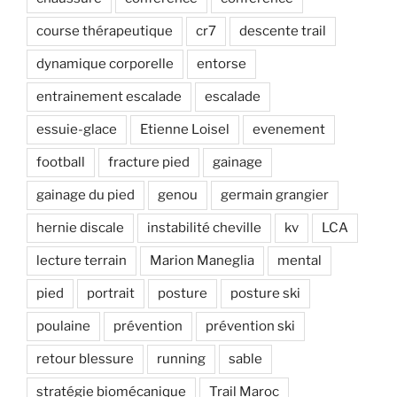
course thérapeutique
cr7
descente trail
dynamique corporelle
entorse
entrainement escalade
escalade
essuie-glace
Etienne Loisel
evenement
football
fracture pied
gainage
gainage du pied
genou
germain grangier
hernie discale
instabilité cheville
kv
LCA
lecture terrain
Marion Maneglia
mental
pied
portrait
posture
posture ski
poulaine
prévention
prévention ski
retour blessure
running
sable
stratégie biomécanique
Trail Maroc