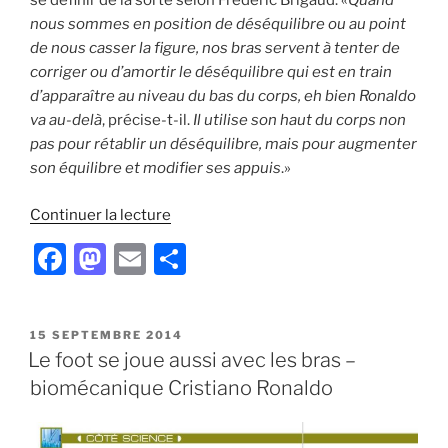
se définir de la sorte selon Frédéric Brigaud: «
Quand
nous sommes en position de déséquilibre ou au point
de nous casser la figure, nos bras servent à tenter de
corriger ou d’amortir le déséquilibre qui est en train
d’apparaître au niveau du bas du corps, eh bien Ronaldo
va au-delà
, précise-t-il.
Il utilise son haut du corps non
pas pour rétablir un déséquilibre, mais pour augmenter
son équilibre et modifier ses appuis
.»
de
Continuer la lecture
« Cristiano
F
M
E
P
Ronaldo,
a
a
m
ar
la
meilleure
c
st
ai
ta
façon
PUBLIÉ
15 SEPTEMBRE 2014
e
o
l
g
LE
Le foot se joue aussi avec les bras –
de
b
d
er
courir »
biomécanique Cristiano Ronaldo
o
o