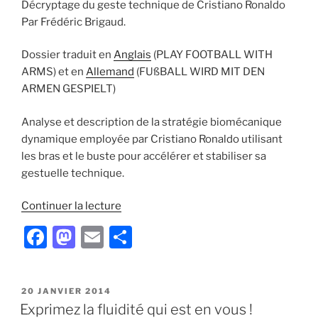
Décryptage du geste technique de Cristiano Ronaldo
Par Frédéric Brigaud.
Dossier traduit en
Anglais
(PLAY FOOTBALL WITH
ARMS) et en
Allemand
(FUßBALL WIRD MIT DEN
ARMEN GESPIELT)
Analyse et description de la stratégie biomécanique
dynamique employée par Cristiano Ronaldo utilisant
les bras et le buste pour accélérer et stabiliser sa
gestuelle technique.
de
Continuer la lecture
« Le
F
M
E
P
football
a
a
m
ar
se
joue
c
st
ai
ta
avec
PUBLIÉ
20 JANVIER 2014
e
o
l
g
LE
Exprimez la fluidité qui est en vous !
les