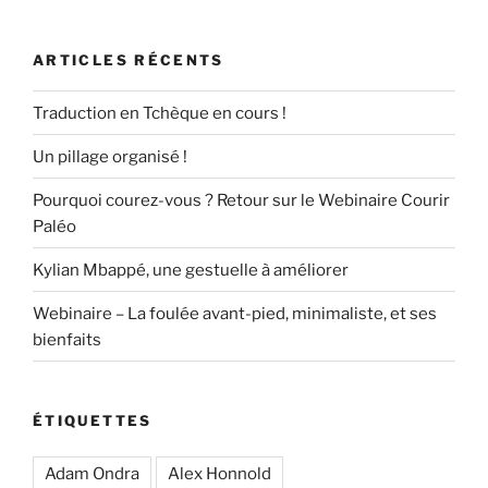
! »
o
o
publications
o
n
ARTICLES RÉCENTS
k
Traduction en Tchèque en cours !
Un pillage organisé !
Pourquoi courez-vous ? Retour sur le Webinaire Courir
Paléo
Kylian Mbappé, une gestuelle à améliorer
Webinaire – La foulée avant-pied, minimaliste, et ses
bienfaits
ÉTIQUETTES
Adam Ondra
Alex Honnold