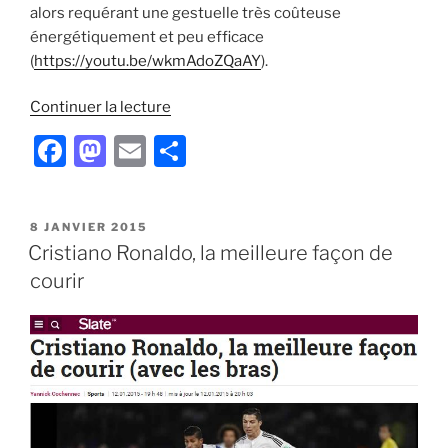
alors requérant une gestuelle très coûteuse
énergétiquement et peu efficace
(
https://youtu.be/wkmAdoZQaAY
).
de
Continuer la lecture
« Pourquoi
F
M
E
P
modifier
a
a
m
ar
sa
foulée
c
st
ai
ta
? »
PUBLIÉ
8 JANVIER 2015
e
o
l
g
LE
Cristiano Ronaldo, la meilleure façon de
b
d
er
courir
o
o
o
n
k