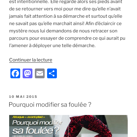
est intentionnelle. Elle regarde alors ses pieds avant
de se retourner vers moi pour me dire qu’elle n’avait
jamais fait attention à sa démarche et surtout qu’elle
ne savait pas qu’elle marchait ainsi! Afin d’éclaircir ce
mystère nous lui demandons de nous retracer son
parcours pour essayer de comprendre ce qui aurait pu
l’amener à déployer une telle démarche.
de
Continuer la lecture
« Mira
F
M
E
P
Rai,
a
a
m
ar
L’ultra-
traileuse
c
st
ai
ta
népalaise
PUBLIÉ
10 MAI 2015
e
o
l
g
LE
Pourquoi modifier sa foulée ?
à
b
d
er
la
démarche
o
o
avant-
o
n
pied