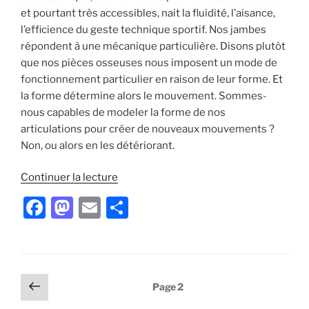
et pourtant très accessibles, nait la fluidité, l’aisance,
l’efficience du geste technique sportif. Nos jambes
répondent à une mécanique particulière. Disons plutôt
que nos pièces osseuses nous imposent un mode de
fonctionnement particulier en raison de leur forme. Et
la forme détermine alors le mouvement. Sommes-
nous capables de modeler la forme de nos
articulations pour créer de nouveaux mouvements ?
Non, ou alors en les détériorant.
de
Continuer la lecture
« Exprimez
F
M
E
P
la
a
a
m
ar
fluidité
qui
c
st
ai
ta
est
e
o
l
g
en
Pagination
Page
Page
2
b
d
er
vous
précédente
des