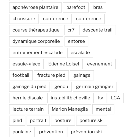
aponévrose plantaire
barefoot
bras
chaussure
conference
conférence
course thérapeutique
cr7
descente trail
dynamique corporelle
entorse
entrainement escalade
escalade
essuie-glace
Etienne Loisel
evenement
football
fracture pied
gainage
gainage du pied
genou
germain grangier
hernie discale
instabilité cheville
kv
LCA
lecture terrain
Marion Maneglia
mental
pied
portrait
posture
posture ski
poulaine
prévention
prévention ski