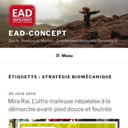
Aller
au
contenu
principal
EAD-CONCEPT
Geste, Posture et Mental – Empilement Articulaire Dynamique
Menu
ÉTIQUETTE :
STRATÉGIE BIOMÉCANIQUE
PUBLIÉ
30 JUIN 2015
LE
Mira Rai, L’ultra-traileuse népalaise à la
démarche avant-pied douce et feutrée