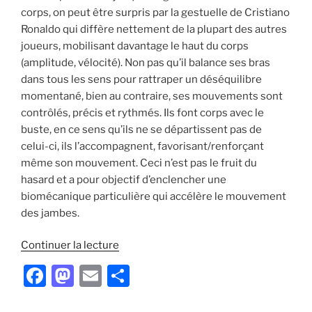
corps, on peut être surpris par la gestuelle de Cristiano
Ronaldo qui diffère nettement de la plupart des autres
joueurs, mobilisant davantage le haut du corps
(amplitude, vélocité). Non pas qu’il balance ses bras
dans tous les sens pour rattraper un déséquilibre
momentané, bien au contraire, ses mouvements sont
contrôlés, précis et rythmés. Ils font corps avec le
buste, en ce sens qu’ils ne se départissent pas de
celui-ci, ils l’accompagnent, favorisant/renforçant
même son mouvement. Ceci n’est pas le fruit du
hasard et a pour objectif d’enclencher une
biomécanique particulière qui accélère le mouvement
des jambes.
de
Continuer la lecture
« Le
F
M
E
P
foot
a
a
m
ar
se
joue