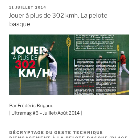
c
st
ai
ta
aussi
PUBLIÉ
11 JUILLET 2014
e
o
l
g
LE
Jouer à plus de 302 kmh. La pelote
avec
b
d
er
les
basque
bras
o
o
–
o
n
biomécanique
k
Cristiano
Ronaldo »
Par Frédéric Brigaud
| Ultramag #6 – Juillet/Août 2014 |
DÉCRYPTAGE DU GESTE TECHNIQUE