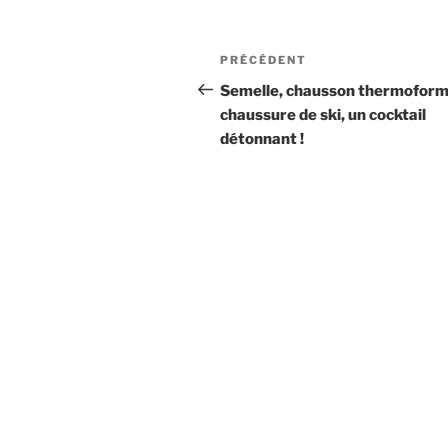
c
st
ai
ta
e
o
l
g
Navigation
Article
PRÉCÉDENT
b
d
er
de
précédent
Semelle, chausson thermoform
o
o
chaussure de ski, un cocktail
l’article
o
n
détonnant !
k