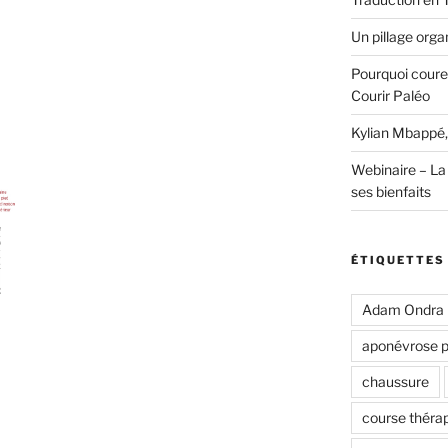
d
Un pillage organ
Pourquoi coure
Courir Paléo
Kylian Mbappé,
Webinaire – La 
ses bienfaits
ÉTIQUETTES
Adam Ondra
aponévrose p
chaussure
course théra