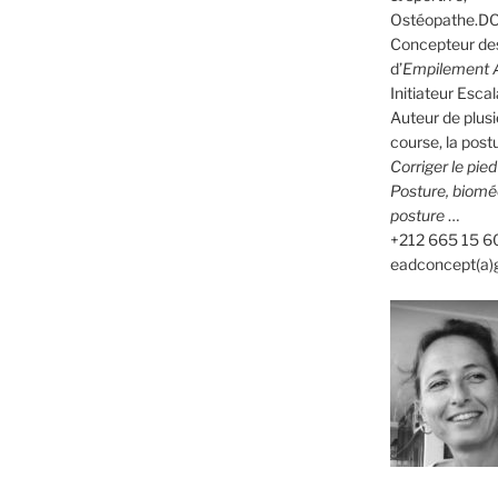
Ostéopathe.DO
Concepteur des
d’
Empilement A
Initiateur Es
Auteur de plusi
course, la postu
Corriger le pie
Posture, biomé
posture
…
+212 665 15 6
eadconcept(a)