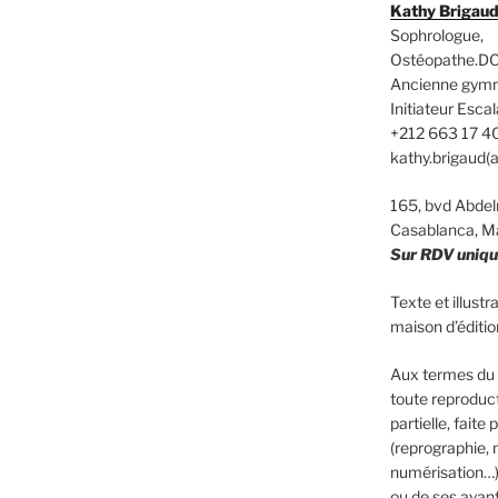
Kathy Brigau
Sophrologue,
Ostéopathe.DO
Ancienne gym
Initiateur Es
+212 663 17 4
kathy.brigaud(
165, bvd Abd
Casablanca, M
Sur RDV uniq
Texte et illust
maison d’édit
Aux termes du C
toute reproduct
partielle, faite
(reprographie, 
numérisation…)
ou de ses ayants