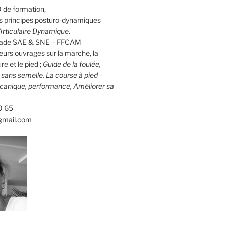
 de formation,
 principes posturo-dynamiques
rticulaire Dynamique
.
calade SAE & SNE – FFCAM
eurs ouvrages sur la marche, la
re et le pied ;
Guide de la foulée,
d sans semelle, La course à pied –
canique, performance, Améliorer sa
0 65
gmail.com