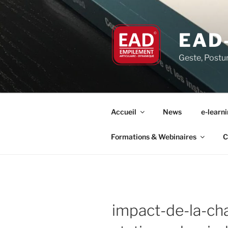
Aller
au
contenu
EAD
principal
Geste, Postu
Accueil
News
e-learn
Formations & Webinaires
C
impact-de-la-cha