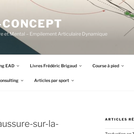
-CONCEPT
re et Mental – Empilement Articulaire Dynamique
ing EAD
Livres Frédéric Brigaud
Course à pied
onsulting
Articles par sport
ARTICLES R
ussure-sur-la-
Traduction en 