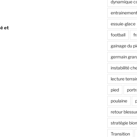
dynamique co
entrainement
essuie-glace
é et
football
f
gainage du p
germain gran
instabilité che
lecture terrai
pied
portr
poulaine
retour blessu
stratégie bi
Transition