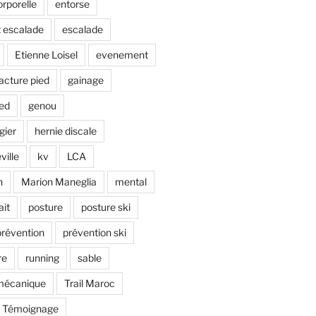
rporelle
entorse
 escalade
escalade
Etienne Loisel
evenement
racture pied
gainage
ied
genou
gier
hernie discale
ville
kv
LCA
n
Marion Maneglia
mental
ait
posture
posture ski
prévention
prévention ski
re
running
sable
omécanique
Trail Maroc
Témoignage