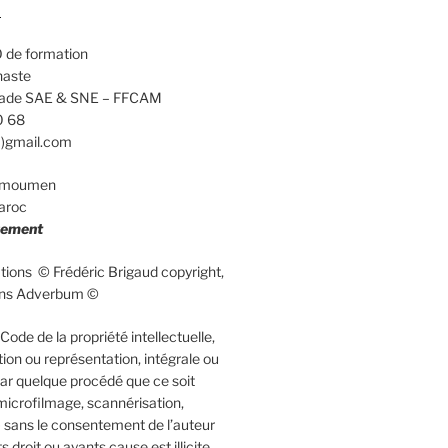
d
 de formation
naste
calade SAE & SNE – FFCAM
0 68
a)gmail.com
elmoumen
aroc
uement
rations © Frédéric Brigaud copyright,
ions Adverbum ©
ode de la propriété intellectuelle,
ion ou représentation, intégrale ou
 par quelque procédé que ce soit
microfilmage, scannérisation,
 sans le consentement de l’auteur
 droit ou ayants cause est illicite