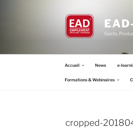
Aller
au
contenu
EAD
principal
Geste, Postu
Accueil
News
e-learn
Formations & Webinaires
C
cropped-201804