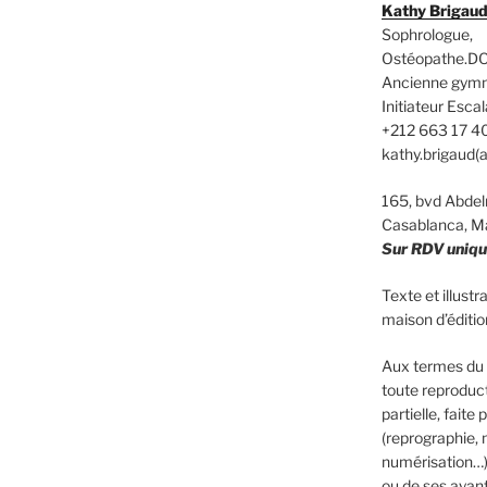
Kathy Brigau
Sophrologue,
Ostéopathe.DO
Ancienne gym
Initiateur Es
+212 663 17 4
kathy.brigaud(
165, bvd Abd
Casablanca, M
Sur RDV uniq
Texte et illust
maison d’édit
Aux termes du C
toute reproduct
partielle, faite
(reprographie, 
numérisation…)
ou de ses ayants