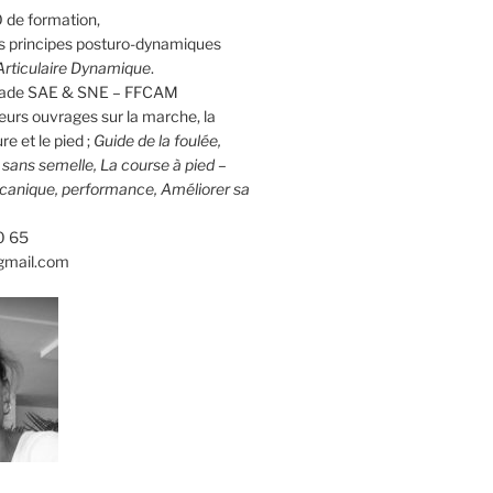
 de formation,
 principes posturo-dynamiques
rticulaire Dynamique
.
calade SAE & SNE – FFCAM
eurs ouvrages sur la marche, la
re et le pied ;
Guide de la foulée,
d sans semelle, La course à pied –
canique, performance, Améliorer sa
0 65
gmail.com