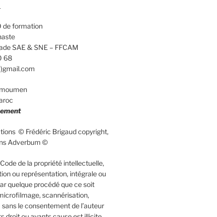
d
 de formation
naste
calade SAE & SNE – FFCAM
0 68
a)gmail.com
elmoumen
aroc
uement
rations © Frédéric Brigaud copyright,
ions Adverbum ©
ode de la propriété intellectuelle,
ion ou représentation, intégrale ou
 par quelque procédé que ce soit
microfilmage, scannérisation,
 sans le consentement de l’auteur
 droit ou ayants cause est illicite