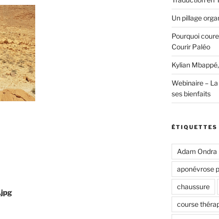
Un pillage organ
Pourquoi coure
Courir Paléo
Kylian Mbappé,
Webinaire – La 
ses bienfaits
ÉTIQUETTES
Adam Ondra
aponévrose p
chaussure
jpg
course théra