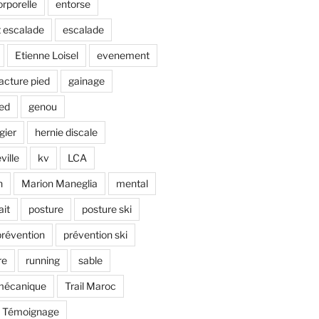
rporelle
entorse
 escalade
escalade
Etienne Loisel
evenement
racture pied
gainage
ied
genou
gier
hernie discale
ville
kv
LCA
n
Marion Maneglia
mental
ait
posture
posture ski
prévention
prévention ski
re
running
sable
omécanique
Trail Maroc
Témoignage