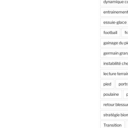
dynamique co
entrainement
essuie-glace
football
f
gainage du p
germain gran
instabilité che
lecture terrai
pied
portr
poulaine
retour blessu
stratégie bi
Transition