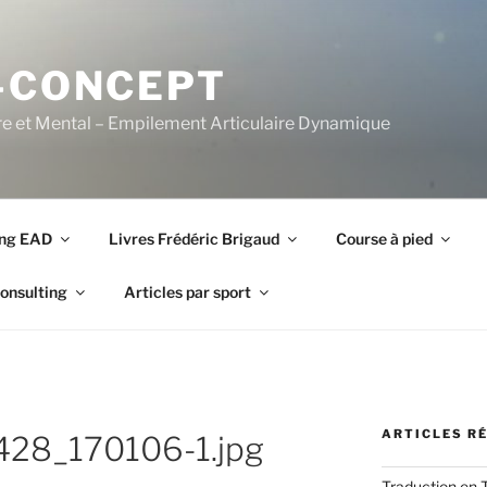
-CONCEPT
re et Mental – Empilement Articulaire Dynamique
ing EAD
Livres Frédéric Brigaud
Course à pied
onsulting
Articles par sport
ARTICLES R
28_170106-1.jpg
Traduction en 