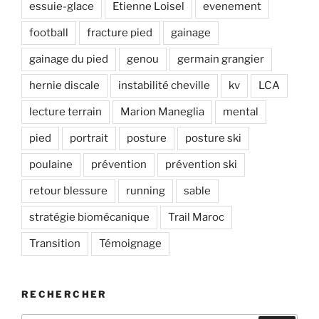
essuie-glace
Etienne Loisel
evenement
football
fracture pied
gainage
gainage du pied
genou
germain grangier
hernie discale
instabilité cheville
kv
LCA
lecture terrain
Marion Maneglia
mental
pied
portrait
posture
posture ski
poulaine
prévention
prévention ski
retour blessure
running
sable
stratégie biomécanique
Trail Maroc
Transition
Témoignage
RECHERCHER