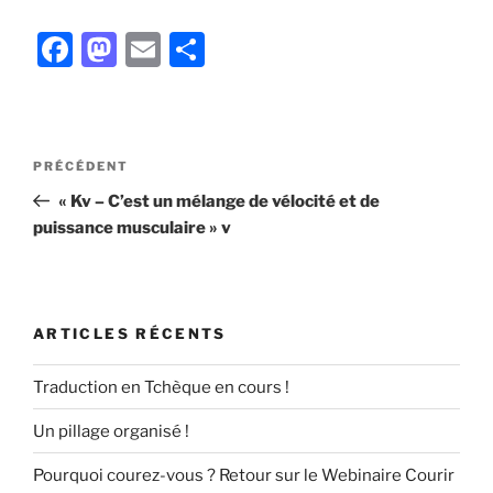
F
M
E
P
a
a
m
ar
c
st
ai
ta
e
o
l
g
Navigation
Article
PRÉCÉDENT
b
d
er
de
précédent
« Kv – C’est un mélange de vélocité et de
l’article
o
o
puissance musculaire » v
o
n
k
ARTICLES RÉCENTS
Traduction en Tchèque en cours !
Un pillage organisé !
Pourquoi courez-vous ? Retour sur le Webinaire Courir