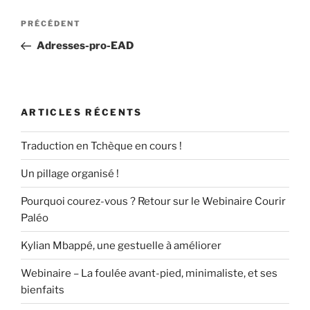
e
o
l
g
Navigation
Article
PRÉCÉDENT
b
d
er
de
précédent
Adresses-pro-EAD
l’article
o
o
o
n
k
ARTICLES RÉCENTS
Traduction en Tchèque en cours !
Un pillage organisé !
Pourquoi courez-vous ? Retour sur le Webinaire Courir
Paléo
Kylian Mbappé, une gestuelle à améliorer
Webinaire – La foulée avant-pied, minimaliste, et ses
bienfaits