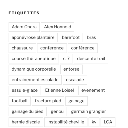
ÉTIQUETTES
Adam Ondra
Alex Honnold
aponévrose plantaire
barefoot
bras
chaussure
conference
conférence
course thérapeutique
cr7
descente trail
dynamique corporelle
entorse
entrainement escalade
escalade
essuie-glace
Etienne Loisel
evenement
football
fracture pied
gainage
gainage du pied
genou
germain grangier
hernie discale
instabilité cheville
kv
LCA