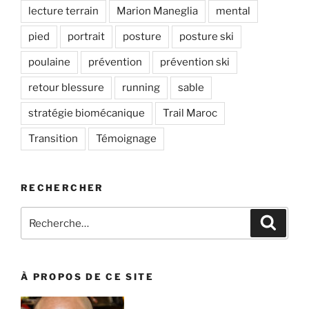
lecture terrain
Marion Maneglia
mental
pied
portrait
posture
posture ski
poulaine
prévention
prévention ski
retour blessure
running
sable
stratégie biomécanique
Trail Maroc
Transition
Témoignage
RECHERCHER
Recherche
Recher
pour
:
À PROPOS DE CE SITE