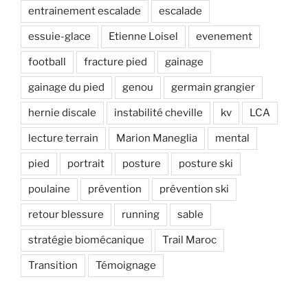
entrainement escalade
escalade
essuie-glace
Etienne Loisel
evenement
football
fracture pied
gainage
gainage du pied
genou
germain grangier
hernie discale
instabilité cheville
kv
LCA
lecture terrain
Marion Maneglia
mental
pied
portrait
posture
posture ski
poulaine
prévention
prévention ski
retour blessure
running
sable
stratégie biomécanique
Trail Maroc
Transition
Témoignage