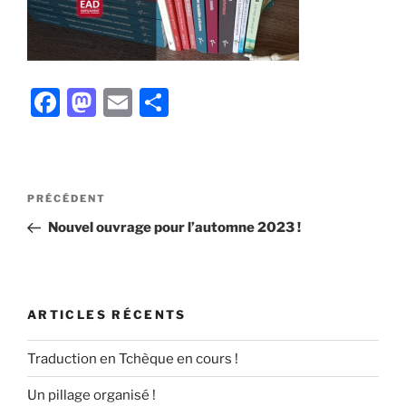
F
M
E
P
a
a
m
ar
c
st
ai
ta
e
o
l
g
Navigation
Article
PRÉCÉDENT
b
d
er
de
précédent
Nouvel ouvrage pour l’automne 2023 !
l’article
o
o
o
n
k
ARTICLES RÉCENTS
Traduction en Tchèque en cours !
Un pillage organisé !