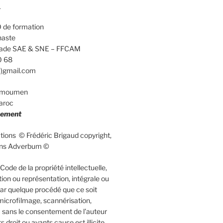
d
 de formation
naste
calade SAE & SNE – FFCAM
0 68
a)gmail.com
elmoumen
aroc
uement
rations © Frédéric Brigaud copyright,
ions Adverbum ©
ode de la propriété intellectuelle,
ion ou représentation, intégrale ou
 par quelque procédé que ce soit
microfilmage, scannérisation,
 sans le consentement de l’auteur
 droit ou ayants cause est illicite