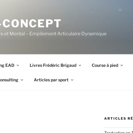
-CONCEPT
re et Mental – Empilement Articulaire Dynamique
ing EAD
Livres Frédéric Brigaud
Course à pied
onsulting
Articles par sport
ARTICLES R
Traduction en 