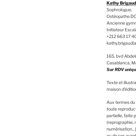
Kathy Brigau
Sophrologue,
Ostéopathe.DO
Ancienne gym
Initiateur Es
+212 663 17 4
kathy.brigaud(
165, bvd Abd
Casablanca, M
Sur RDV uniq
Texte et illust
maison d’édit
Aux termes du C
toute reproduct
partielle, faite
(reprographie, 
numérisation…)
ou de ses ayants