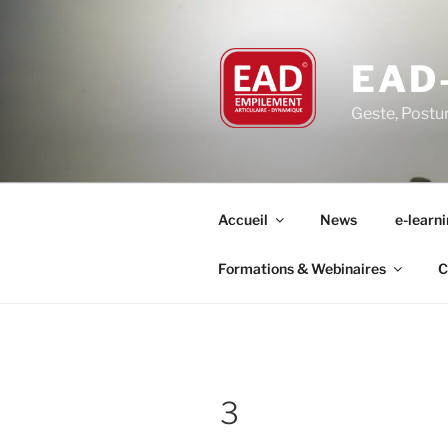
Aller
au
contenu
EAD
principal
Geste, Postu
Accueil
News
e-learn
Formations & Webinaires
C
3