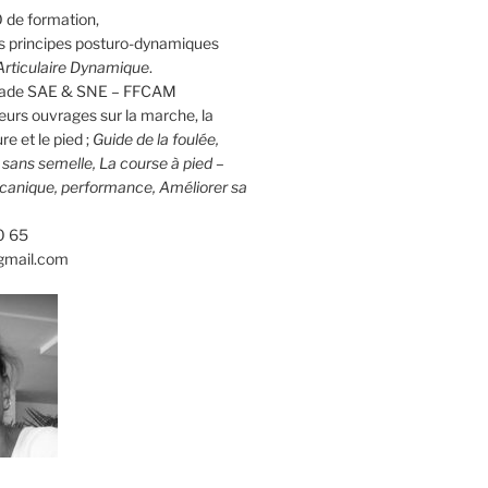
 de formation,
 principes posturo-dynamiques
rticulaire Dynamique
.
calade SAE & SNE – FFCAM
eurs ouvrages sur la marche, la
re et le pied ;
Guide de la foulée,
d sans semelle, La course à pied –
canique, performance, Améliorer sa
0 65
gmail.com