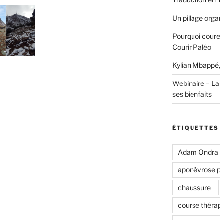
Un pillage organ
Pourquoi coure
Courir Paléo
Kylian Mbappé,
Webinaire – La 
ses bienfaits
ÉTIQUETTES
Adam Ondra
aponévrose p
chaussure
course théra