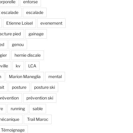
rporelle
entorse
 escalade
escalade
Etienne Loisel
evenement
racture pied
gainage
ied
genou
gier
hernie discale
ville
kv
LCA
n
Marion Maneglia
mental
ait
posture
posture ski
prévention
prévention ski
re
running
sable
omécanique
Trail Maroc
Témoignage