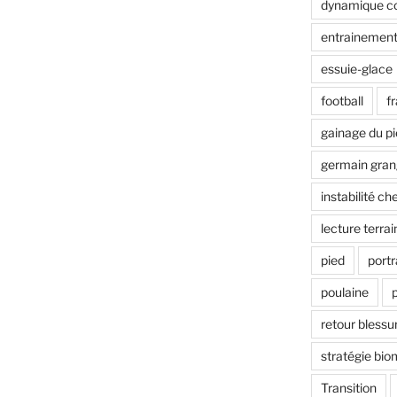
dynamique co
entrainement
essuie-glace
football
f
gainage du p
germain gran
instabilité che
lecture terrai
pied
portr
poulaine
retour blessu
stratégie bi
Transition