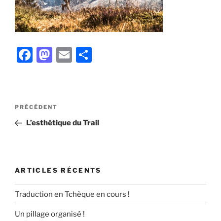
F
M
E
P
a
a
m
ar
c
st
ai
ta
e
o
l
g
Navigation
Article
PRÉCÉDENT
b
d
er
de
précédent
L’esthétique du Trail
l’article
o
o
o
n
k
ARTICLES RÉCENTS
Traduction en Tchèque en cours !
Un pillage organisé !