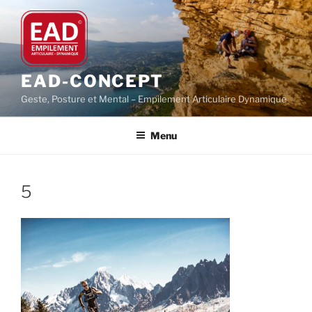
Aller
au
contenu
principal
EAD-CONCEPT
Geste, Posture et Mental – Empilement Articulaire Dynamique
Menu
5