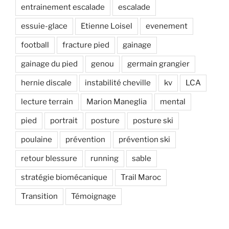
entrainement escalade
escalade
essuie-glace
Etienne Loisel
evenement
football
fracture pied
gainage
gainage du pied
genou
germain grangier
hernie discale
instabilité cheville
kv
LCA
lecture terrain
Marion Maneglia
mental
pied
portrait
posture
posture ski
poulaine
prévention
prévention ski
retour blessure
running
sable
stratégie biomécanique
Trail Maroc
Transition
Témoignage