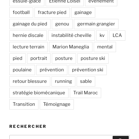
essuie-glace
Etienne Loisel
evenement
football
fracture pied
gainage
gainage du pied
genou
germain grangier
hernie discale
instabilité cheville
kv
LCA
lecture terrain
Marion Maneglia
mental
pied
portrait
posture
posture ski
poulaine
prévention
prévention ski
retour blessure
running
sable
stratégie biomécanique
Trail Maroc
Transition
Témoignage
RECHERCHER
Recherche