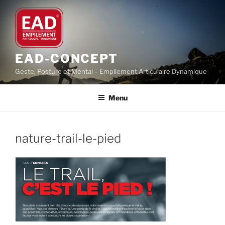
Aller
au
contenu
principal
EAD-CONCEPT
Geste, Posture et Mental – Empilement Articulaire Dynamique
Menu
nature-trail-le-pied