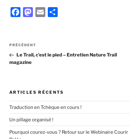
F
M
E
P
a
a
m
ar
c
st
ai
ta
e
o
l
g
Navigation
Article
PRÉCÉDENT
b
d
er
de
précédent
Le Trail, c’est le pied – Entretien Nature Trail
l’article
o
o
magazine
o
n
k
ARTICLES RÉCENTS
Traduction en Tchèque en cours !
Un pillage organisé !
Pourquoi courez-vous ? Retour sur le Webinaire Courir