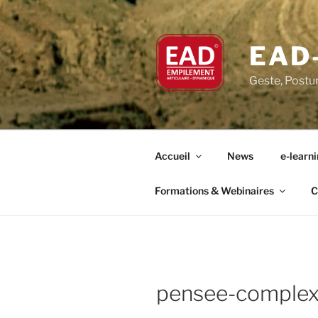
Aller
au
contenu
EAD
principal
Geste, Postu
Accueil
News
e-learn
Formations & Webinaires
C
pensee-complex