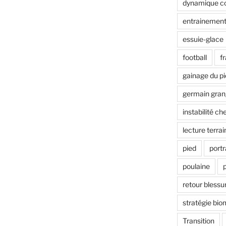
dynamique co
entrainement
essuie-glace
football
f
gainage du p
germain gran
instabilité che
lecture terrai
pied
portr
poulaine
retour blessu
stratégie bi
Transition