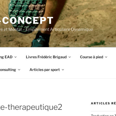
-CONCEPT
re et Mental – Empilement Articulaire Dynamique
ing EAD
Livres Frédéric Brigaud
Course à pied
onsulting
Articles par sport
ARTICLES R
e-therapeutique2
Traduction en 