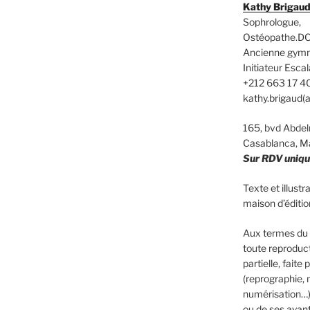
Kathy Brigau
Sophrologue,
Ostéopathe.DO
Ancienne gym
Initiateur Es
+212 663 17 4
kathy.brigaud(
165, bvd Abd
Casablanca, M
Sur RDV uniq
Texte et illust
maison d’édit
Aux termes du C
toute reproduct
partielle, faite
(reprographie, 
numérisation…)
ou de ses ayants