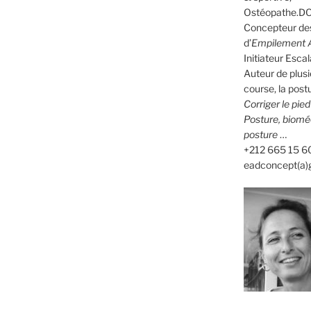
Ostéopathe.DO
Concepteur des
d’
Empilement A
Initiateur Es
Auteur de plusi
course, la postu
Corriger le pie
Posture, biomé
posture
…
+212 665 15 6
eadconcept(a)