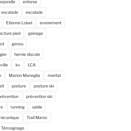
rporelle
entorse
 escalade
escalade
Etienne Loisel
evenement
racture pied
gainage
ied
genou
gier
hernie discale
ville
kv
LCA
n
Marion Maneglia
mental
ait
posture
posture ski
prévention
prévention ski
re
running
sable
omécanique
Trail Maroc
Témoignage