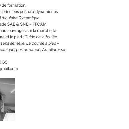
 de formation,
 principes posturo-dynamiques
rticulaire Dynamique
.
calade SAE & SNE – FFCAM
eurs ouvrages sur la marche, la
re et le pied ;
Guide de la foulée,
d sans semelle, La course à pied –
canique, performance, Améliorer sa
0 65
gmail.com