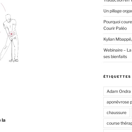
Un pillage organ
Pourquoi coure
Courir Paléo
Kylian Mbappé,
Webinaire – La 
ses bienfaits
ÉTIQUETTES
Adam Ondra
aponévrose p
chaussure
 la
course théra