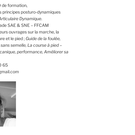
 de formation,
 principes posturo-dynamiques
rticulaire Dynamique
.
calade SAE & SNE – FFCAM
eurs ouvrages sur la marche, la
re et le pied ;
Guide de la foulée,
d sans semelle, La course à pied –
canique, performance, Améliorer sa
0 65
gmail.com