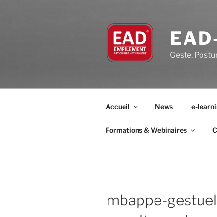
Aller
au
contenu
EAD
principal
Geste, Postu
Accueil
News
e-learn
Formations & Webinaires
C
mbappe-gestuell