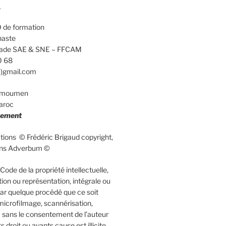
d
 de formation
naste
calade SAE & SNE – FFCAM
0 68
a)gmail.com
elmoumen
aroc
uement
rations © Frédéric Brigaud copyright,
ions Adverbum ©
ode de la propriété intellectuelle,
ion ou représentation, intégrale ou
 par quelque procédé que ce soit
microfilmage, scannérisation,
 sans le consentement de l’auteur
 droit ou ayants cause est illicite