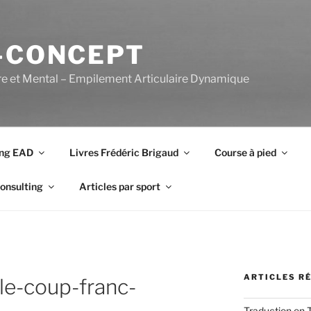
-CONCEPT
re et Mental – Empilement Articulaire Dynamique
ing EAD
Livres Frédéric Brigaud
Course à pied
onsulting
Articles par sport
ARTICLES R
e-coup-franc-
Traduction en 