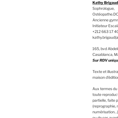
Kathy Brigau
Sophrologue,
Ostéopathe.DO
Ancienne gym
Initiateur Es
+212 663 17 4
kathy.brigaud(
165, bvd Abd
Casablanca, M
Sur RDV uniq
Texte et illust
maison d’édit
Aux termes du C
toute reproduct
partielle, faite
(reprographie, 
numérisation…)
ou de ses ayants