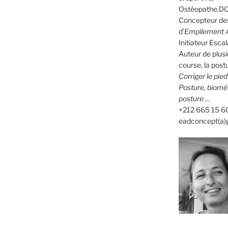
Ostéopathe.DO
Concepteur des
d’
Empilement A
Initiateur Es
Auteur de plusi
course, la postu
Corriger le pie
Posture, biomé
posture
…
+212 665 15 6
eadconcept(a)