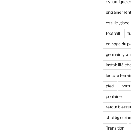
dynamique co
entrainement
essuie-glace
football
f
gainage du p
germain gran
instabilité che
lecture terrai
pied
portr
poulaine
retour blessu
stratégie bi
Transition