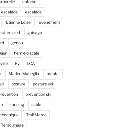
rporelle
entorse
 escalade
escalade
Etienne Loisel
evenement
racture pied
gainage
ied
genou
gier
hernie discale
ville
kv
LCA
n
Marion Maneglia
mental
ait
posture
posture ski
prévention
prévention ski
re
running
sable
omécanique
Trail Maroc
Témoignage