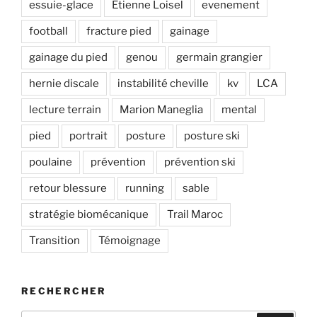
essuie-glace
Etienne Loisel
evenement
football
fracture pied
gainage
gainage du pied
genou
germain grangier
hernie discale
instabilité cheville
kv
LCA
lecture terrain
Marion Maneglia
mental
pied
portrait
posture
posture ski
poulaine
prévention
prévention ski
retour blessure
running
sable
stratégie biomécanique
Trail Maroc
Transition
Témoignage
RECHERCHER