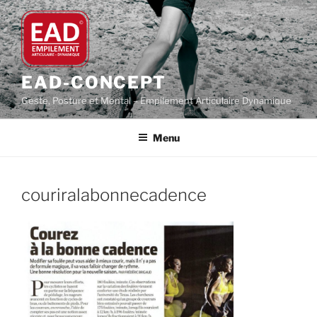
Aller
au
contenu
principal
EAD-CONCEPT
Geste, Posture et Mental – Empilement Articulaire Dynamique
Menu
couriralabonnecadence