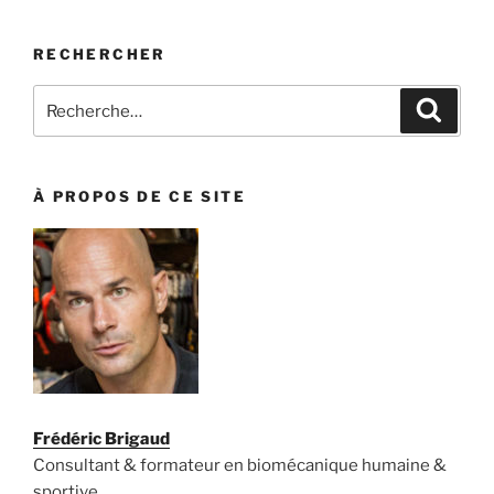
RECHERCHER
Recherche
Recher
pour
:
À PROPOS DE CE SITE
Frédéric Brigaud
Consultant & formateur en biomécanique humaine &
sportive,