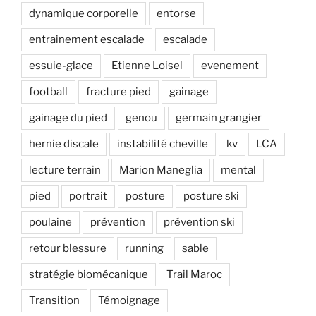
dynamique corporelle
entorse
entrainement escalade
escalade
essuie-glace
Etienne Loisel
evenement
football
fracture pied
gainage
gainage du pied
genou
germain grangier
hernie discale
instabilité cheville
kv
LCA
lecture terrain
Marion Maneglia
mental
pied
portrait
posture
posture ski
poulaine
prévention
prévention ski
retour blessure
running
sable
stratégie biomécanique
Trail Maroc
Transition
Témoignage