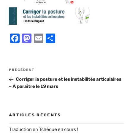
F
M
E
P
a
a
m
ar
c
st
ai
ta
e
o
l
g
Navigation
Article
PRÉCÉDENT
b
d
er
de
précédent
Corriger la posture et les instabilités articulaires
l’article
o
o
– A paraître le 19 mars
o
n
k
ARTICLES RÉCENTS
Traduction en Tchèque en cours !