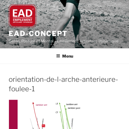
Aller
au
contenu
principal
EAD-CONCEPT
Geste, Posture et Mental – Empilement Articulaire Dynamique
Menu
orientation-de-l-arche-anterieure-
foulee-1