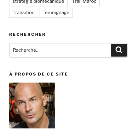
stratégie biomécanique
Trail Maroc
Transition
Témoignage
RECHERCHER
Recherche
Recher
pour
:
À PROPOS DE CE SITE