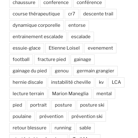
chaussure
conference
conférence
course thérapeutique
cr7
descente trail
dynamique corporelle
entorse
entrainement escalade
escalade
essuie-glace
Etienne Loisel
evenement
football
fracture pied
gainage
gainage du pied
genou
germain grangier
hernie discale
instabilité cheville
kv
LCA
lecture terrain
Marion Maneglia
mental
pied
portrait
posture
posture ski
poulaine
prévention
prévention ski
retour blessure
running
sable