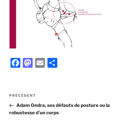
F
M
E
P
a
a
m
ar
c
st
ai
ta
e
o
l
g
Navigation
Article
PRÉCÉDENT
b
d
er
de
précédent
Adam Ondra, ses défauts de posture ou la
l’article
o
o
robustesse d’un corps
o
n
k