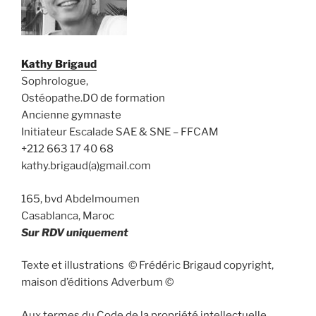
Kathy Brigaud
Sophrologue,
Ostéopathe.DO de formation
Ancienne gymnaste
Initiateur Escalade SAE & SNE – FFCAM
+212 663 17 40 68
kathy.brigaud(a)gmail.com
165, bvd Abdelmoumen
Casablanca, Maroc
Sur RDV uniquement
Texte et illustrations © Frédéric Brigaud copyright,
maison d’éditions Adverbum ©
Aux termes du Code de la propriété intellectuelle,