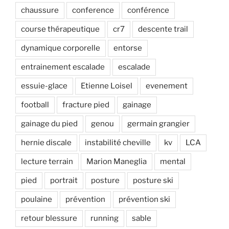
chaussure
conference
conférence
course thérapeutique
cr7
descente trail
dynamique corporelle
entorse
entrainement escalade
escalade
essuie-glace
Etienne Loisel
evenement
football
fracture pied
gainage
gainage du pied
genou
germain grangier
hernie discale
instabilité cheville
kv
LCA
lecture terrain
Marion Maneglia
mental
pied
portrait
posture
posture ski
poulaine
prévention
prévention ski
retour blessure
running
sable