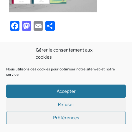
F
M
E
P
a
a
m
ar
c
st
ai
ta
Gérer le consentement aux
e
o
l
g
cookies
b
d
er
Politique
E-
Linkedin
Nous utilisons des cookies pour optimiser notre site web et notre
o
o
de
mail
service.
o
n
cookies
Fièrement propulsé par WordPress
k
(EU)
Accepter
Refuser
Préférences