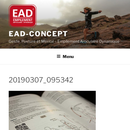
Aller
au
contenu
principal
EAD-CONCEPT
Geste, Posture et Mental – Empilement Articulaire Dynamique
Menu
20190307_095342