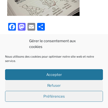
F
M
E
P
a
a
m
ar
c
st
ai
ta
Gérer le consentement aux
cookies
e
o
l
g
b
d
er
Nous utilisons des cookies pour optimiser notre site web et notre
Politique
E-
Linkedin
service.
o
o
de
mail
o
n
cookies
Accepter
Fièrement propulsé par WordPress
k
(EU)
Refuser
Préférences