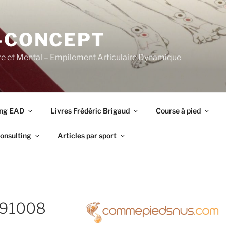
-CONCEPT
re et Mental – Empilement Articulaire Dynamique
ing EAD
Livres Frédéric Brigaud
Course à pied
onsulting
Articles par sport
191008