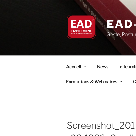
Aller
au
contenu
EAD
principal
Geste, Postu
Accueil
News
e-learn
Formations & Webinaires
C
Screenshot_20