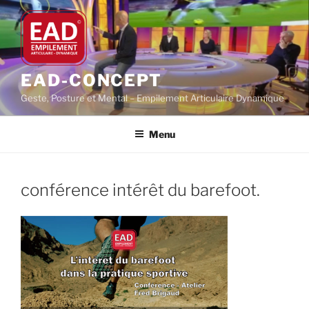
Aller
au
contenu
principal
EAD-CONCEPT
Geste, Posture et Mental – Empilement Articulaire Dynamique
Menu
conférence intérêt du barefoot.