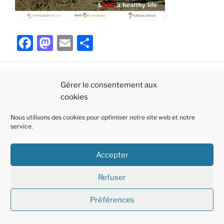
F
M
E
P
a
a
m
ar
c
st
ai
ta
Gérer le consentement aux
e
o
l
g
cookies
b
d
er
Politique
E-
Linkedin
o
o
Nous utilisons des cookies pour optimiser notre site web et notre
de
mail
service.
o
n
cookies
Fièrement propulsé par WordPress
k
(EU)
Accepter
Refuser
Préférences