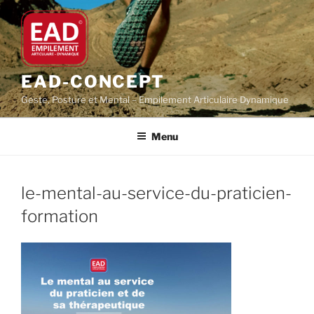
Aller
au
contenu
principal
EAD-CONCEPT
Geste, Posture et Mental – Empilement Articulaire Dynamique
Menu
le-mental-au-service-du-praticien-
formation