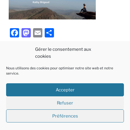
F
M
E
P
a
a
m
ar
c
st
ai
ta
Gérer le consentement aux
cookies
e
o
l
g
b
d
er
Nous utilisons des cookies pour optimiser notre site web et notre
Politique
E-
Linkedin
service.
o
o
de
mail
o
n
cookies
Accepter
Fièrement propulsé par WordPress
k
(EU)
Refuser
Préférences