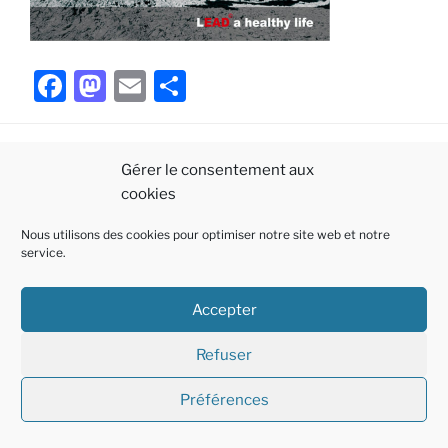
F
M
E
P
a
a
m
ar
c
st
ai
ta
Gérer le consentement aux
e
o
l
g
cookies
b
d
er
Politique
E-
Linkedin
o
o
Nous utilisons des cookies pour optimiser notre site web et notre
de
mail
service.
o
n
cookies
Fièrement propulsé par WordPress
k
(EU)
Accepter
Refuser
Préférences