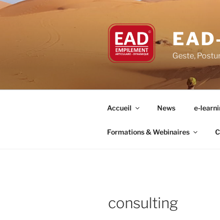
Aller
au
contenu
EAD
principal
Geste, Postu
Accueil
News
e-learn
Formations & Webinaires
C
consulting