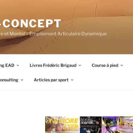
-CONCEPT
re et Mental – Empilement Articulaire Dynamique
ing EAD
Livres Frédéric Brigaud
Course à pied
onsulting
Articles par sport