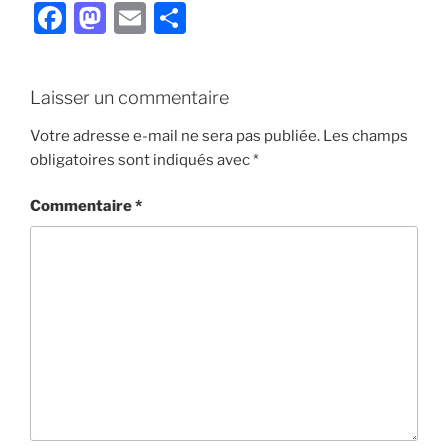
F
M
E
P
a
a
m
ar
c
st
ai
ta
Laisser un commentaire
e
o
l
g
b
d
er
Votre adresse e-mail ne sera pas publiée.
Les champs
obligatoires sont indiqués avec
*
o
o
o
n
Commentaire
*
k