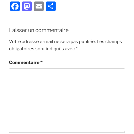
F
M
E
P
a
a
m
ar
c
st
ai
ta
Laisser un commentaire
e
o
l
g
b
d
er
Votre adresse e-mail ne sera pas publiée.
Les champs
obligatoires sont indiqués avec
*
o
o
o
n
Commentaire
*
k