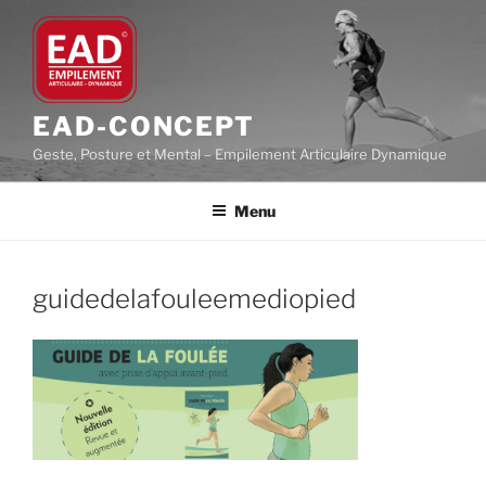
Aller
au
contenu
principal
EAD-CONCEPT
Geste, Posture et Mental – Empilement Articulaire Dynamique
Menu
guidedelafouleemediopied