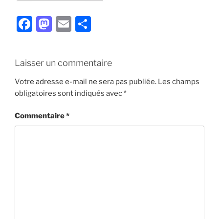
F
M
E
P
a
a
m
ar
c
st
ai
ta
Laisser un commentaire
e
o
l
g
b
d
er
Votre adresse e-mail ne sera pas publiée.
Les champs
obligatoires sont indiqués avec
*
o
o
o
n
Commentaire
*
k