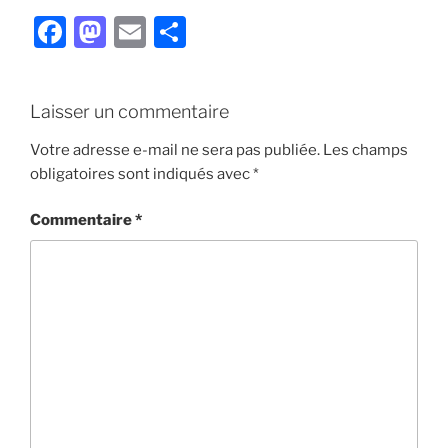
F
M
E
P
a
a
m
ar
c
st
ai
ta
Laisser un commentaire
e
o
l
g
b
d
er
Votre adresse e-mail ne sera pas publiée.
Les champs
obligatoires sont indiqués avec
*
o
o
o
n
Commentaire
*
k