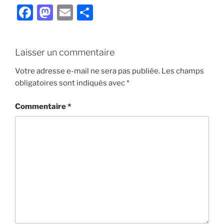
F
M
E
P
a
a
m
ar
c
st
ai
ta
Laisser un commentaire
e
o
l
g
b
d
er
Votre adresse e-mail ne sera pas publiée.
Les champs
obligatoires sont indiqués avec
*
o
o
o
n
Commentaire
*
k