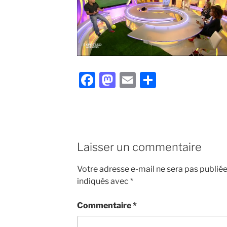
F
M
E
P
a
a
m
ar
c
st
ai
ta
e
o
l
g
b
d
er
Laisser un commentaire
o
o
Votre adresse e-mail ne sera pas publiée
o
n
indiqués avec
*
k
Commentaire
*