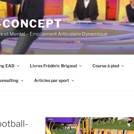
-CONCEPT
re et Mental – Empilement Articulaire Dynamique
ing EAD
Livres Frédéric Brigaud
Course à pied
onsulting
Articles par sport
otball-