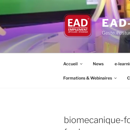
Aller
au
contenu
EAD
principal
Geste, Postu
Accueil
News
e-learn
Formations & Webinaires
C
biomecanique-fo