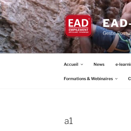
Aller
au
contenu
EAD
principal
Geste, Postu
Accueil
News
e-learn
Formations & Webinaires
C
a1