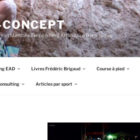
-CONCEPT
re et Mental – Empilement Articulaire Dynamique
ing EAD
Livres Frédéric Brigaud
Course à pied
onsulting
Articles par sport