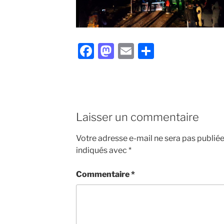
F
M
E
P
a
a
m
ar
c
st
ai
ta
e
o
l
g
b
d
er
Laisser un commentaire
o
o
Votre adresse e-mail ne sera pas publiée
o
n
indiqués avec
*
k
Commentaire
*