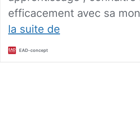
efficacement avec sa mont
Repenser
la suite de
l’équitation
–
Gestes,
EAD-concept
postures
&
performance